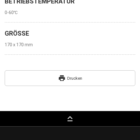
BETRIEBSTEMPERATUR
0-60℃
GRÖSSE
170 x 170 mm
print
Drucken
keyboard_capslock