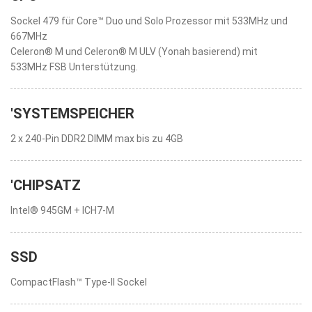
Sockel 479 für Core™ Duo und Solo Prozessor mit 533MHz und
667MHz
Celeron® M und Celeron® M ULV (Yonah basierend) mit
533MHz FSB Unterstützung.
'SYSTEMSPEICHER
2 x 240-Pin DDR2 DIMM max bis zu 4GB
'CHIPSATZ
Intel® 945GM + ICH7-M
SSD
CompactFlash™ Type-II Sockel