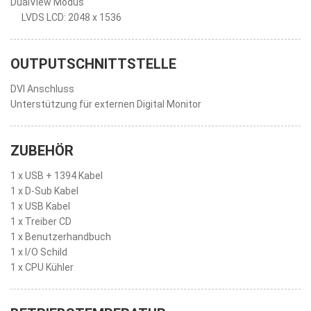
DualView Modus
LVDS LCD: 2048 x 1536
OUTPUTSCHNITTSTELLE
DVI Anschluss
Unterstützung für externen Digital Monitor
ZUBEHÖR
1 x USB + 1394 Kabel
1 x D-Sub Kabel
1 x USB Kabel
1 x Treiber CD
1 x Benutzerhandbuch
1 x I/O Schild
1 x CPU Kühler