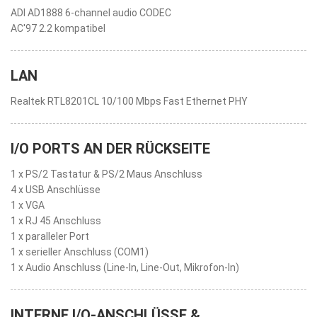
ADI AD1888 6-channel audio CODEC
AC'97 2.2 kompatibel
LAN
Realtek RTL8201CL 10/100 Mbps Fast Ethernet PHY
I/O PORTS AN DER RÜCKSEITE
1 x PS/2 Tastatur & PS/2 Maus Anschluss
4 x USB Anschlüsse
1 x VGA
1 x RJ 45 Anschluss
1 x paralleler Port
1 x serieller Anschluss (COM1)
1 x Audio Anschluss (Line-In, Line-Out, Mikrofon-In)
INTERNE I/O-ANSCHLÜSSE &