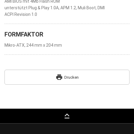
AMI BIOS mit 4Mb Flash ROM
unterstützt Plug & Play 1.0A, APM 1.2, Muli Boot, DMI
ACPI Revision 1.0
FORMFAKTOR
Mikro-ATX, 244 mm x 204 mm
print
Drucken
keyboard_capslock