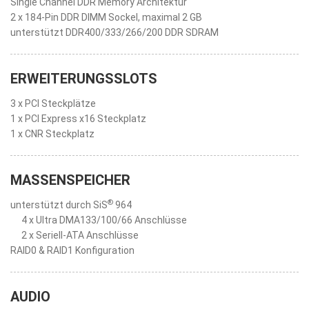
Single Channel DDR Memory Architektur
2 x 184-Pin DDR DIMM Sockel, maximal 2 GB
unterstützt DDR400/333/266/200 DDR SDRAM
ERWEITERUNGSSLOTS
3 x PCI Steckplätze
1 x PCI Express x16 Steckplatz
1 x CNR Steckplatz
MASSENSPEICHER
®
unterstützt durch SiS
964
4 x Ultra DMA133/100/66 Anschlüsse
2 x Seriell-ATA Anschlüsse
RAID0 & RAID1 Konfiguration
AUDIO