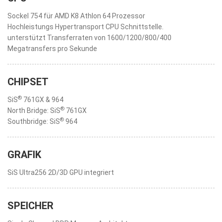
Sockel 754 für AMD K8 Athlon 64 Prozessor
Hochleistungs Hypertransport CPU Schnittstelle.
unterstützt Transferraten von 1600/1200/800/400
Megatransfers pro Sekunde
CHIPSET
®
SiS
761GX & 964
®
North Bridge: SiS
761GX
®
Southbridge: SiS
964
GRAFIK
SiS Ultra256 2D/3D GPU integriert
SPEICHER