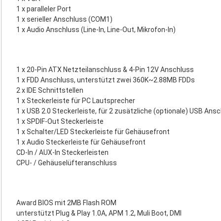
1 x paralleler Port
1 x serieller Anschluss (COM1)
1 x Audio Anschluss (Line-In, Line-Out, Mikrofon-In)
1 x 20-Pin ATX Netzteilanschluss & 4-Pin 12V Anschluss
1 x FDD Anschluss, unterstützt zwei 360K~2.88MB FDDs
2 x IDE Schnittstellen
1 x Steckerleiste für PC Lautsprecher
1 x USB 2.0 Steckerleiste, für 2 zusätzliche (optionale) USB Ans
1 x SPDIF-Out Steckerleiste
1 x Schalter/LED Steckerleiste für Gehäusefront
1 x Audio Steckerleiste für Gehäusefront
CD-In / AUX-In Steckerleisten
CPU- / Gehäuselüfteranschluss
Award BIOS mit 2MB Flash ROM
unterstützt Plug & Play 1.0A, APM 1.2, Muli Boot, DMI