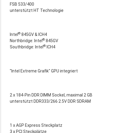
FSB 533/400
unterstützt HT Technologie
®
Intel
845GV & ICH4
®
Northbridge: Intel
845GV
®
Southbridge: Intel
ICH4
"Intel Extreme Grafik" GPU integriert
2 x 184-Pin DDR DIMM Sockel, maximal 2 GB
unterstützt DDR333/266 2.5V DDR SDRAM
1 x AGP Express Steckplatz
3 x PCI Steckplätze