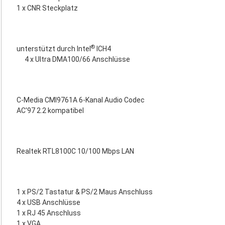
1 x CNR Steckplatz
®
unterstützt durch Intel
ICH4
4 x Ultra DMA100/66 Anschlüsse
C-Media CMI9761A 6-Kanal Audio Codec
AC'97 2.2 kompatibel
Realtek RTL8100C 10/100 Mbps LAN
1 x PS/2 Tastatur & PS/2 Maus Anschluss
4 x USB Anschlüsse
1 x RJ 45 Anschluss
1 x VGA