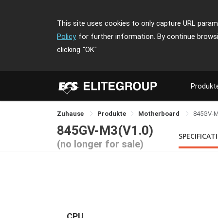
This site uses cookies to only capture URL parame
Policy
for further information. By continue brows
clicking
"OK"
Produkt
Zuhause
Produkte
Motherboard
845GV-
845GV-M3(V1.0)
SPECIFICAT
(no longer for sale)
CPU