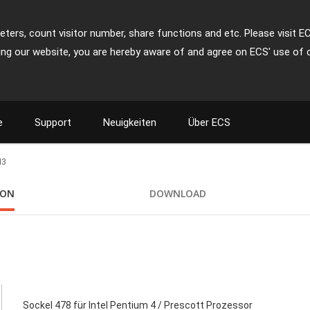
ters, count visitor number, share functions and etc. Please visit E
ing our website, you are hereby aware of and agree on ECS' use of 
e
Support
Neuigkeiten
Über ECS
M3
ION
DOWNLOAD
Sockel 478 für Intel Pentium 4 / Prescott Prozessor