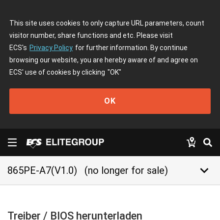
This site uses cookies to only capture URL parameters, count
visitor number, share functions and etc. Please visit
ECS's
Privacy Policy
for further information. By continue
browsing our website, you are hereby aware of and agree on
ECS' use of cookies by clicking
"OK"
OK
keyboard_arrow_down
865PE-A7(V1.0)
(no longer for sale)
Treiber / BIOS herunterladen