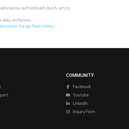
zialhinweise aufmerksam durch, um zu
r Akku entfernen.
enutzen Sie die Flash Utility）
COMMUNITY
r
Facebook
port
Youtube
LinkedIn
Inquiry Form