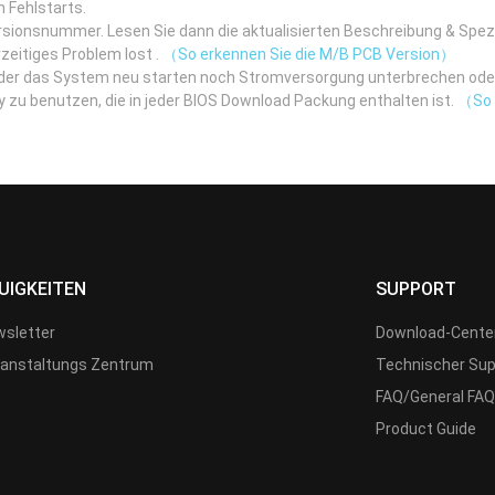
h Fehlstarts.
rsionsnummer. Lesen Sie dann die aktualisierten Beschreibung & Spe
zeitiges Problem lost .
（So erkennen Sie die M/B PCB Version）
eder das System neu starten noch Stromversorgung unterbrechen ode
itiy zu benutzen, die in jeder BIOS Download Packung enthalten ist.
（So b
UIGKEITEN
SUPPORT
sletter
Download-Cente
anstaltungs Zentrum
Technischer Sup
FAQ/General FAQ
Product Guide