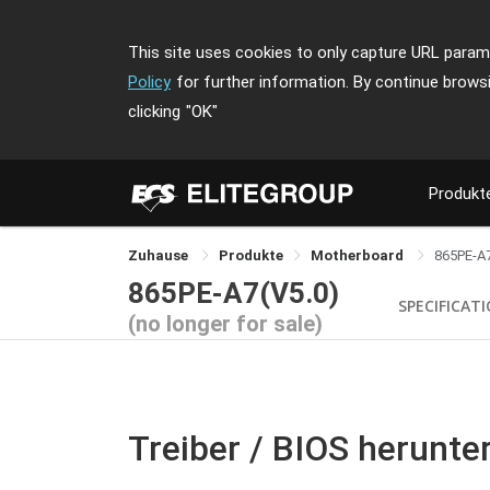
This site uses cookies to only capture URL parame
Policy
for further information. By continue brows
clicking
"OK"
Produkt
Zuhause
Produkte
Motherboard
865PE-A
865PE-A7(V5.0)
SPECIFICAT
(no longer for sale)
Treiber / BIOS herunte