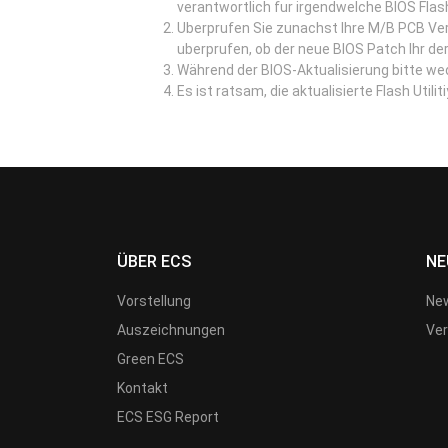
verantwortlich fur irgendwelche BIOS Flas
Uberprufen Sie zunachst Ihre M/B PCB Ve
uberprufen, ob der neue BIOS Patch Ihr der
Während der BIOS-Aktualisierung bitte w
Es ist ratsam, die aktualisierte Flash Util
ÜBER ECS
NE
Vorstellung
New
Auszeichnungen
Ver
Green ECS
Kontakt
ECS ESG Report