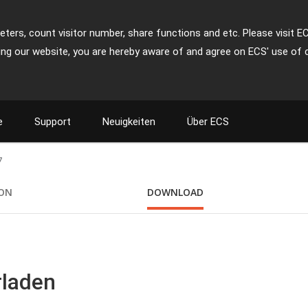
ters, count visitor number, share functions and etc. Please visit E
ing our website, you are hereby aware of and agree on ECS' use of 
e
Support
Neuigkeiten
Über ECS
7
ION
DOWNLOAD
rladen