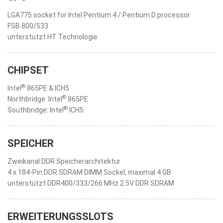
LGA775 socket for Intel Pentium 4 / Pentium D processor
FSB 800/533
unterstützt HT Technologie
CHIPSET
®
Intel
865PE & ICH5
®
Northbridge: Intel
865PE
®
Southbridge: Intel
ICH5
SPEICHER
Zweikanal DDR Speicherarchitektur
4 x 184-Pin DDR SDRAM DIMM Sockel, maximal 4 GB
unterstützt DDR400/333/266 MHz 2.5V DDR SDRAM
ERWEITERUNGSSLOTS