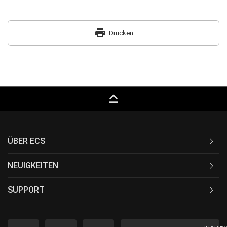
print
Drucken
keyboard_capslock
ÜBER ECS
NEUIGKEITEN
SUPPORT