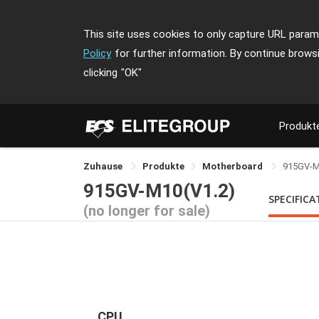
This site uses cookies to only capture URL parame
Policy
for further information. By continue brows
clicking
"OK"
Produkt
Zuhause
Produkte
Motherboard
915GV-
915GV-M10(V1.2)
SPECIFICA
(no longer for sale)
CPU