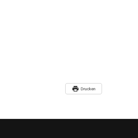
print
Drucken