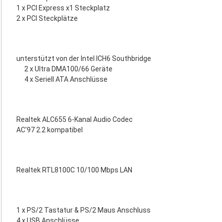
1 x PCI Express x1 Steckplatz
2 x PCI Steckplätze
unterstützt von der Intel ICH6 Southbridge
2 x Ultra DMA100/66 Geräte
4 x Seriell ATA Anschlüsse
Realtek ALC655 6-Kanal Audio Codec
AC'97 2.2 kompatibel
Realtek RTL8100C 10/100 Mbps LAN
1 x PS/2 Tastatur & PS/2 Maus Anschluss
4 x USB Anschlüsse