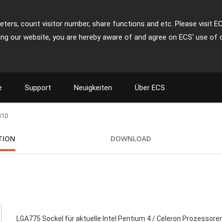
ters, count visitor number, share functions and etc. Please visit E
ing our website, you are hereby aware of and agree on ECS' use of 
e
Support
Neuigkeiten
Über ECS
M10
TION
DOWNLOAD
LGA775 Sockel für aktuelle Intel Pentium 4 / Celeron Prozessore