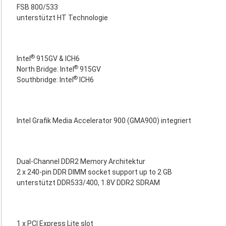
FSB 800/533
unterstützt HT Technologie
®
Intel
915GV & ICH6
®
North Bridge: Intel
915GV
®
Southbridge: Intel
ICH6
Intel Grafik Media Accelerator 900 (GMA900) integriert
Dual-Channel DDR2 Memory Architektur
2 x 240-pin DDR DIMM socket support up to 2 GB
unterstützt DDR533/400, 1.8V DDR2 SDRAM
1 x PCI Express Lite slot