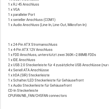
1 x RJ 45 Anschluss
1 x VGA
1 x paralleler Port
1 x serieller Anschluss (COM1)
1 x Audio Anschluss (Line-In, Line-Out, Mikrofon-In)
1 x 24-Pin ATX Stromanschluss
1 x 4-Pin ATX 12V Anschluss
1 x FDD Anschluss, unterstützt zwei 360K~2.88MB FDDs
1 x IDE Anschluss
2 x USB 2.0 Steckerleiste für 4 zusätzliche USB Anschlüsse (nur
4 x Seriell ATA Anschlüsse
1 x IrDA (SIR) Steckerleiste
1 x Schalter/LED Steckerleiste für Gehäusefront
1 x Audio Steckerleiste für Gehäusefront
CD-In Steckerleiste
CPUFAN/NB_FAN/CHSFAN connectors