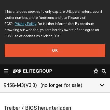
This site uses cookies to only capture URL parameters, count
visitor number, share functions and etc. Please visit
ECS's
Privacy Policy
for further information. By continue
browsing our website, you are hereby aware of and agree on
ECS' use of cookies by clicking
"OK"
OK
keyboard_arrow_down
945G-M3(V3.0)
(no longer for sale)
Treiber / BIOS herunterladen