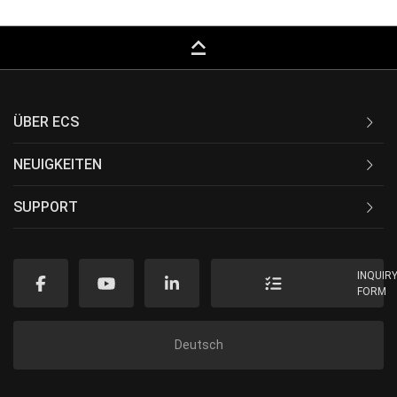
keyboard_capslock
ÜBER ECS
NEUIGKEITEN
SUPPORT
INQUIR
FORM
Deutsch