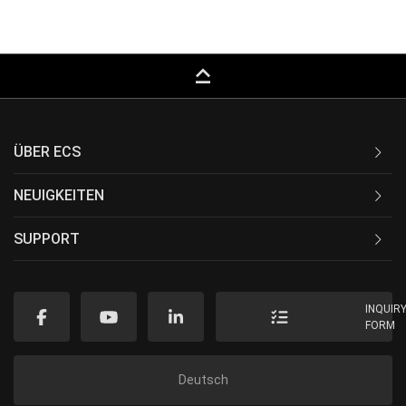
keyboard_capslock
ÜBER ECS
NEUIGKEITEN
SUPPORT
INQUIR
FORM
Deutsch