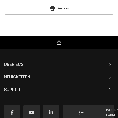
print
Drucken
keyboard_capslock
ÜBER ECS
NEUIGKEITEN
SUPPORT
INQUIR
FORM