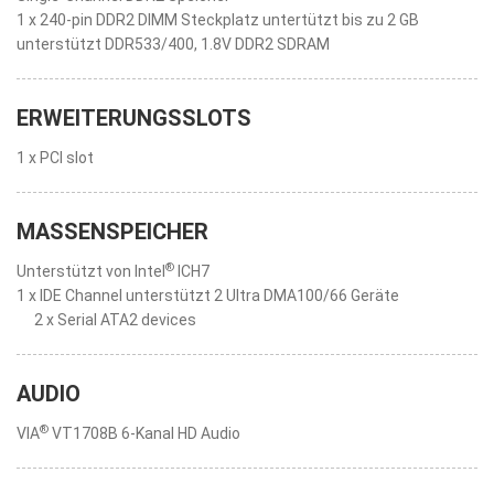
1 x 240-pin DDR2 DIMM Steckplatz untertützt bis zu 2 GB
unterstützt DDR533/400, 1.8V DDR2 SDRAM
ERWEITERUNGSSLOTS
1 x PCI slot
MASSENSPEICHER
®
Unterstützt von Intel
ICH7
1 x IDE Channel unterstützt 2 Ultra DMA100/66 Geräte
2 x Serial ATA2 devices
AUDIO
®
VIA
VT1708B 6-Kanal HD Audio