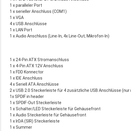
1 x paralleler Port
1 x serieller Anschluss (COM1)
1 x VGA
4 x USB Anschlüsse
1 x LAN Port
1 x Audio Anschluss (Line-In, 4x Line-Out, Mikrofon-In)
1 x 24-Pin ATX Stromanschluss
1 x 4-Pin ATX 12V Anschluss
1 x FDD Konnector
1 x IDE Anschluss
4 x Seriell ATA Anschlüsse
2 x USB 2.0 Steckerleiste für 4 zusätzliche USB Anschlüsse (nur
1x SPDIF in header
1 x SPDIF-Out Steckerleiste
1 x Schalter/LED Steckerleiste für Gehäusefront
1 x Audio Steckerleiste für Gehäusefront
1 x IrDA (SIR) Steckerleiste
1 x Summer