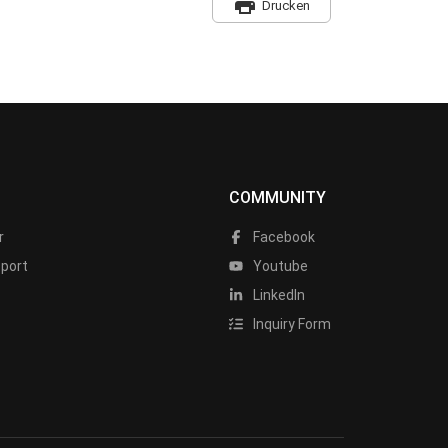
print
Drucken
COMMUNITY
r
Facebook
port
Youtube
LinkedIn
Inquiry Form