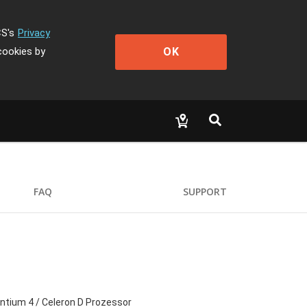
CS's
Privacy
OK
cookies by
FAQ
SUPPORT
entium 4 / Celeron D Prozessor