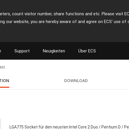
ters, count visitor number, share functions and etc. Please visit E
ing our website, you are hereby aware of and agree on ECS' use of 
e
Support
Neuigkeiten
Über ECS
-M3
ATION
DOWNLOAD
LGA775 Socket für den neusten Intel Core 2 Duo / Pentium D / P