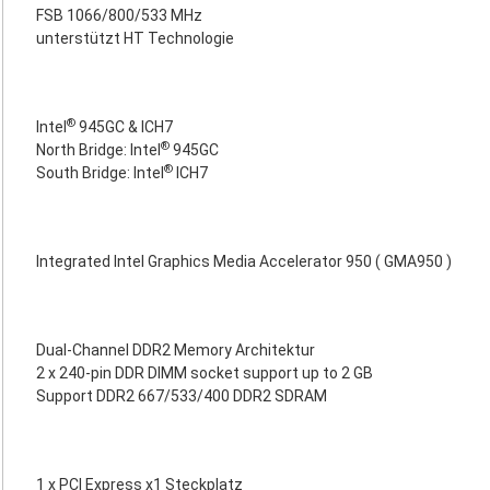
FSB 1066/800/533 MHz
unterstützt HT Technologie
®
Intel
945GC & ICH7
®
North Bridge: Intel
945GC
®
South Bridge: Intel
ICH7
Integrated Intel Graphics Media Accelerator 950 ( GMA950 )
Dual-Channel DDR2 Memory Architektur
2 x 240-pin DDR DIMM socket support up to 2 GB
Support DDR2 667/533/400 DDR2 SDRAM
1 x PCI Express x1 Steckplatz