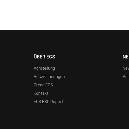
ÜBER ECS
NE
Vorstellung
New
Auszeichnungen
Ver
Green ECS
Kontakt
ECS ESG Report