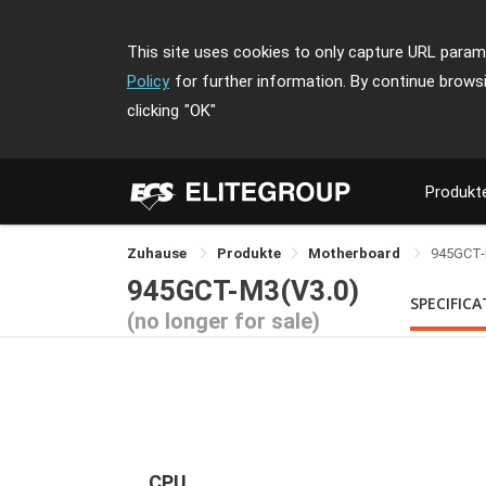
This site uses cookies to only capture URL parame
Policy
for further information. By continue brows
clicking
"OK"
Produkt
Zuhause
Produkte
Motherboard
945GCT
945GCT-M3(V3.0)
SPECIFIC
(no longer for sale)
CPU