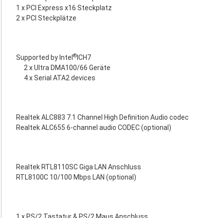
1 x PCI Express x16 Steckplatz
2 x PCI Steckplätze
®
Supported by Intel
ICH7
2 x Ultra DMA100/66 Geräte
4 x Serial ATA2 devices
Realtek ALC883 7.1 Channel High Definition Audio codec
Realtek ALC655 6-channel audio CODEC (optional)
Realtek RTL8110SC Giga LAN Anschluss
RTL8100C 10/100 Mbps LAN (optional)
1 x PS/2 Tastatur & PS/2 Maus Anschluss