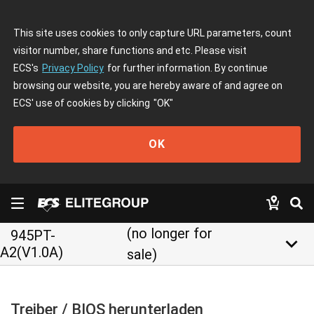
This site uses cookies to only capture URL parameters, count
visitor number, share functions and etc. Please visit
ECS's
Privacy Policy
for further information. By continue
browsing our website, you are hereby aware of and agree on
ECS' use of cookies by clicking
"OK"
OK
(no longer for
945PT-
keyboard_arrow_down
A2(V1.0A)
sale)
Treiber / BIOS herunterladen