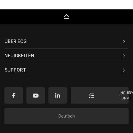
keyboard_capslock
ÜBER ECS
NEUIGKEITEN
SUPPORT
INQUIR
FORM
Deutsch