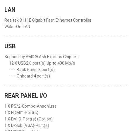
LAN
Realtek 8111E Gigabit Fast Ethernet Controller
Wake-On-LAN
USB
Support by AMD® A55 Express Chipset
12 X USB2.0 port(s) Up to 480 Mb/s
----
Back Panel 8 port(s)
----
Onboard 4 port(s)
REAR PANEL I/O
1 X PS/2-Combo-Anschluss
1 X HDMI™-Port(s)
1 X DVI-D-Port(s) (Option)
1 X D-Sub (VGA)-Port(s)