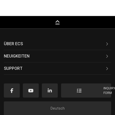
keyboard_capslock
ÜBER ECS
NEUIGKEITEN
SUPPORT
INQUIR
FORM
Deutsch