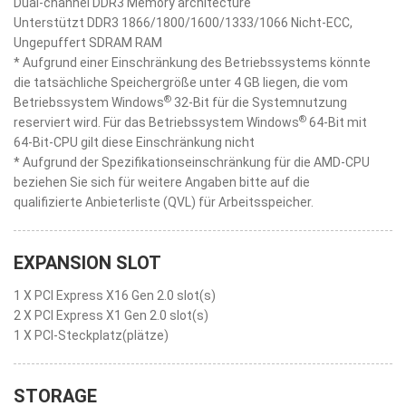
Dual-channel DDR3 Memory architecture
Unterstützt DDR3 1866/1800/1600/1333/1066 Nicht-ECC,
Ungepuffert SDRAM RAM
* Aufgrund einer Einschränkung des Betriebssystems könnte
die tatsächliche Speichergröße unter 4 GB liegen, die vom
®
Betriebssystem Windows
32-Bit für die Systemnutzung
®
reserviert wird. Für das Betriebssystem Windows
64-Bit mit
64-Bit-CPU gilt diese Einschränkung nicht
* Aufgrund der Spezifikationseinschränkung für die AMD-CPU
beziehen Sie sich für weitere Angaben bitte auf die
qualifizierte Anbieterliste (QVL) für Arbeitsspeicher.
EXPANSION SLOT
1 X PCI Express X16 Gen 2.0 slot(s)
2 X PCI Express X1 Gen 2.0 slot(s)
1 X PCI-Steckplatz(plätze)
STORAGE