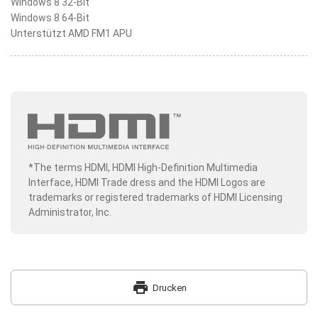
Windows 8 32-Bit
Windows 8 64-Bit
Unterstützt AMD FM1 APU
*The terms HDMI, HDMI High-Definition Multimedia
Interface, HDMI Trade dress and the HDMI Logos are
trademarks or registered trademarks of HDMI Licensing
Administrator, Inc.
print
Drucken