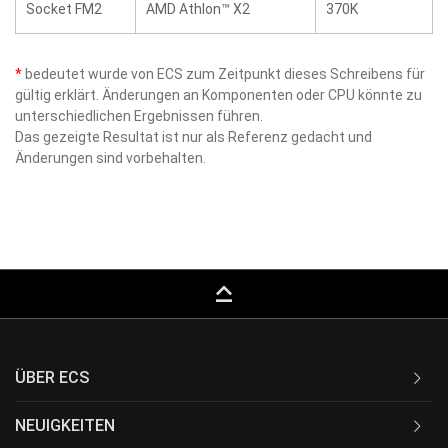
Socket FM2
AMD Athlon™ X2
370K
*
bedeutet wurde von ECS zum Zeitpunkt dieses Schreibens für
gültig erklärt. Änderungen an Komponenten oder CPU könnte zu
unterschiedlichen Ergebnissen führen.
Das gezeigte Resultat ist nur als Referenz gedacht und
Änderungen sind vorbehalten.
keyboard_capslock
ÜBER ECS
NEUIGKEITEN