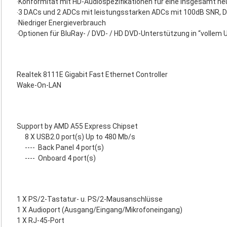
‧Konformität mit HD-Audiospezifikationen für eine insgesamt n
‧3 DACs und 2 ADCs mit leistungsstarken ADCs mit 100dB SNR,
‧Niedriger Energieverbrauch
‧Optionen für BluRay- / DVD- / HD DVD-Unterstützung in “vollem
Realtek 8111E Gigabit Fast Ethernet Controller
Wake-On-LAN
Support by AMD A55 Express Chipset
8 X USB2.0 port(s) Up to 480 Mb/s
----
Back Panel 4 port(s)
----
Onboard 4 port(s)
1 X PS/2-Tastatur- u. PS/2-Mausanschlüsse
1 X Audioport (Ausgang/Eingang/Mikrofoneingang)
1 X RJ-45-Port