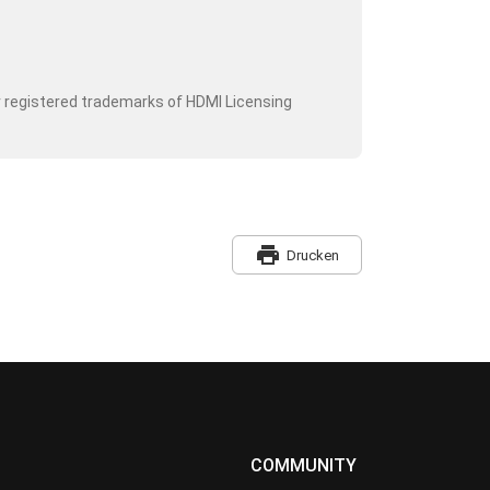
r registered trademarks of HDMI Licensing
print
Drucken
COMMUNITY