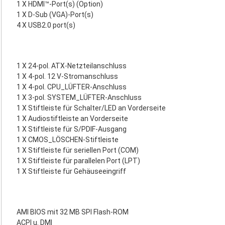
1 X HDMI™-Port(s) (Option)
1 X D-Sub (VGA)-Port(s)
4 X USB2.0 port(s)
1 X 24-pol. ATX-Netzteilanschluss
1 X 4-pol. 12 V-Stromanschluss
1 X 4-pol. CPU_LÜFTER-Anschluss
1 X 3-pol. SYSTEM_LÜFTER-Anschluss
1 X Stiftleiste für Schalter/LED an Vorderseite
1 X Audiostiftleiste an Vorderseite
1 X Stiftleiste für S/PDIF-Ausgang
1 X CMOS_LÖSCHEN-Stiftleiste
1 X Stiftleiste für seriellen Port (COM)
1 X Stiftleiste für parallelen Port (LPT)
1 X Stiftleiste für Gehäuseeingriff
AMI BIOS mit 32 MB SPI Flash-ROM
ACPI u. DMI