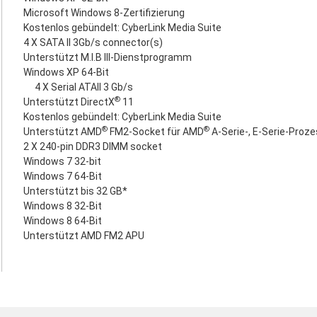
Microsoft Windows 8-Zertifizierung
Kostenlos gebündelt: CyberLink Media Suite
4 X SATA II 3Gb/s connector(s)
Unterstützt M.I.B III-Dienstprogramm
Windows XP 64-Bit
4 X Serial ATAII 3 Gb/s
®
Unterstützt DirectX
11
Kostenlos gebündelt: CyberLink Media Suite
®
®
Unterstützt AMD
FM2-Socket für AMD
A-Serie-, E-Serie-Proz
2 X 240-pin DDR3 DIMM socket
Windows 7 32-bit
Windows 7 64-Bit
Unterstützt bis 32 GB*
Windows 8 32-Bit
Windows 8 64-Bit
Unterstützt AMD FM2 APU