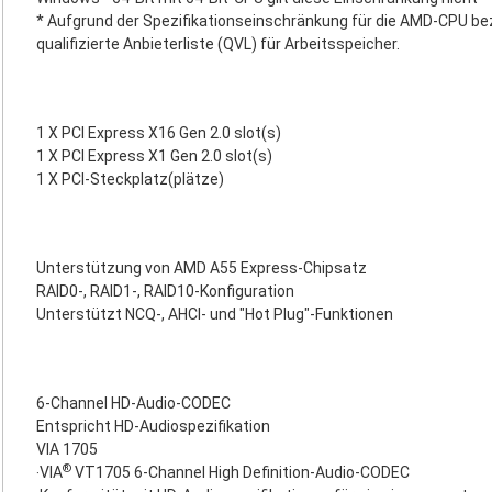
* Aufgrund der Spezifikationseinschränkung für die AMD-CPU bezi
qualifizierte Anbieterliste (QVL) für Arbeitsspeicher.
1 X PCI Express X16 Gen 2.0 slot(s)
1 X PCI Express X1 Gen 2.0 slot(s)
1 X PCI-Steckplatz(plätze)
Unterstützung von AMD A55 Express-Chipsatz
RAID0-, RAID1-, RAID10-Konfiguration
Unterstützt NCQ-, AHCI- und "Hot Plug"-Funktionen
6-Channel HD-Audio-CODEC
Entspricht HD-Audiospezifikation
VIA 1705
®
‧VIA
VT1705 6-Channel High Definition-Audio-CODEC