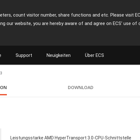
ters, count visitor number, share functions and etc. Please visit E
ing our website, you are hereby aware of and agree on ECS' use of 
e
Support
Neuigkeiten
Über ECS
3
ION
DOWNLOAD
Leistungsstarke AMD HyperTransport 3.0-CPU-Schnittstelle