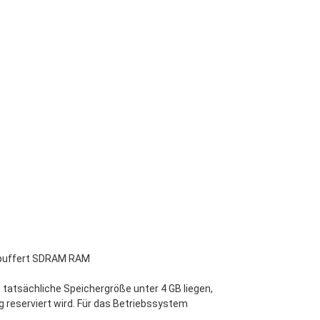
epuffert SDRAM RAM
tatsächliche Speichergröße unter 4 GB liegen,
 reserviert wird. Für das Betriebssystem