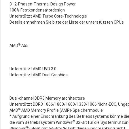
3+2-Phasen-Thermal Design Power
100% Festkondensatordesign
Unterstützt AMD Turbo Core-Technologie
Details entnehmen Sie bitte der Liste der unterstützten CPUs
®
AMD
A55
Unterstützt AMD UVD 3.0
Unterstützt AMD Dual Graphics
Dual-channel DDR3 Memory architecture
Unterstützt DDR3 1866/1800/1600/1333/1066 Nicht-ECC, Ung
®
AMD
AMD Memory Profile (AMP)-Speichermodule
* Aufgrund einer Einschränkung des Betriebssystems könnte die 
®
die vom Betriebssystem Windows
32-Bit für die Systemnutzung
®
Windows
64-Bit mit 64-Bit-CPU gilt diese Einschränkung nicht