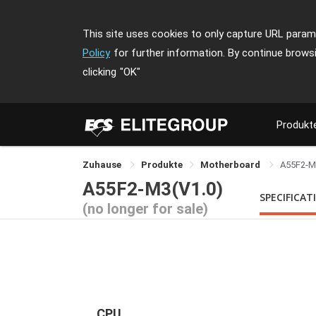
This site uses cookies to only capture URL parame
Policy
for further information. By continue brows
clicking
"OK"
Produkt
Zuhause
Produkte
Motherboard
A55F2-M
A55F2-M3(V1.0)
SPECIFICAT
(no longer for sale)
CPU