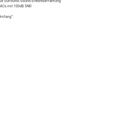
eue Surround-Sound-Erlebniserfahrung
 DACs mit 100dB SNR
 Umfang”.