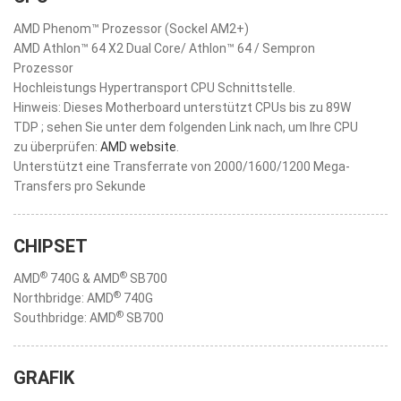
AMD Phenom™ Prozessor (Sockel AM2+)
AMD Athlon™ 64 X2 Dual Core/ Athlon™ 64 / Sempron
Prozessor
Hochleistungs Hypertransport CPU Schnittstelle.
Hinweis: Dieses Motherboard unterstützt CPUs bis zu 89W
TDP ; sehen Sie unter dem folgenden Link nach, um Ihre CPU
zu überprüfen:
AMD website
.
Unterstützt eine Transferrate von 2000/1600/1200 Mega-
Transfers pro Sekunde
CHIPSET
®
®
AMD
740G & AMD
SB700
®
Northbridge: AMD
740G
®
Southbridge: AMD
SB700
GRAFIK