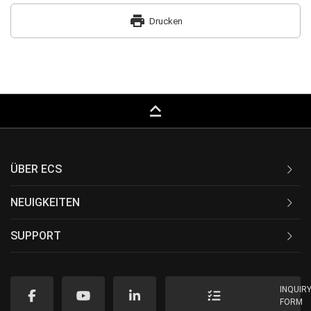
print
Drucken
keyboard_capslock
ÜBER ECS
NEUIGKEITEN
SUPPORT
INQUIR
FORM