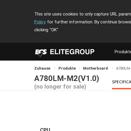
This site uses cookies to only capture URL parame
Policy
for further information. By continue brows
clicking
"OK"
Produkt
Zuhause
Produkte
Motherboard
A780LM
A780LM-M2(V1.0)
SPECIFIC
(no longer for sale)
CPU