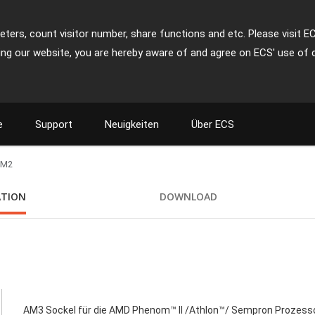
ters, count visitor number, share functions and etc. Please visit E
ing our website, you are hereby aware of and agree on ECS' use of 
e
Support
Neuigkeiten
Über ECS
-M2
ATION
DOWNLOAD
AM3 Sockel für die AMD Phenom™ II /Athlon™/ Sempron Prozess