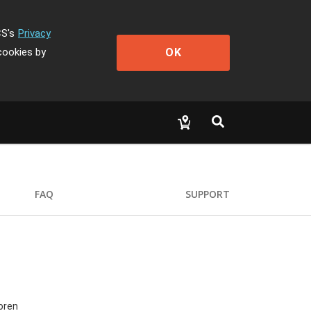
CS's
Privacy
OK
cookies by
FAQ
SUPPORT
oren