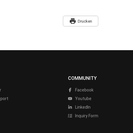
print
Drucken
COMMUNITY
r
Facebook
port
Youtube
LinkedIn
Inquiry Form