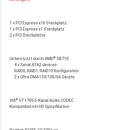
1 x PCI Express x16 Steckplatz
1 x PCI Express x1 Steckplatz
2 x PCI Steckplätze
®
Unterstützt durch AMD
SB710
4 x Serial ATA2 devices
RAID0, RAID1, RAID10 Konfiguration
2 x Ultra DMA133/100/66 Geräte
®
VIA
VT1705 6-Kanal Audio CODEC
Kompatibel mit HD Spezifikation