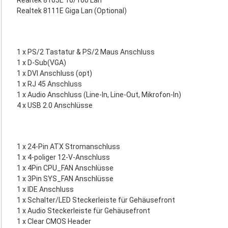
Realtek 8105E 10/100 Lan
Realtek 8111E Giga Lan (Optional)
1 x PS/2 Tastatur & PS/2 Maus Anschluss
1 x D-Sub(VGA)
1 x DVI Anschluss (opt)
1 x RJ 45 Anschluss
1 x Audio Anschluss (Line-In, Line-Out, Mikrofon-In)
4 x USB 2.0 Anschlüsse
1 x 24-Pin ATX Stromanschluss
1 x 4-poliger 12-V-Anschluss
1 x 4Pin CPU_FAN Anschlüsse
1 x 3Pin SYS_FAN Anschlüsse
1 x IDE Anschluss
1 x Schalter/LED Steckerleiste für Gehäusefront
1 x Audio Steckerleiste für Gehäusefront
1 x Clear CMOS Header