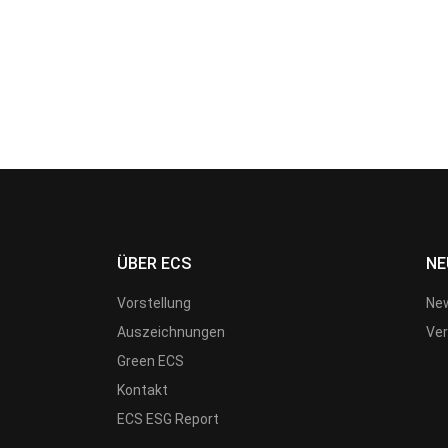
ÜBER ECS
NE
Vorstellung
New
Auszeichnungen
Ver
Green ECS
Kontakt
ECS ESG Report