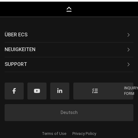
keyboard_capslock
ÜBER ECS
NEUIGKEITEN
SUPPORT
INQUIR
FORM
Deutsch
Terms of Use
Privacy Policy