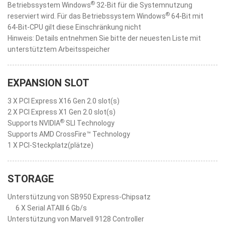
®
Betriebssystem Windows
32-Bit für die Systemnutzung
®
reserviert wird. Für das Betriebssystem Windows
64-Bit mit
64-Bit-CPU gilt diese Einschränkung nicht
Hinweis: Details entnehmen Sie bitte der neuesten Liste mit
unterstütztem Arbeitsspeicher
EXPANSION SLOT
3 X PCI Express X16 Gen 2.0 slot(s)
2 X PCI Express X1 Gen 2.0 slot(s)
®
Supports NVIDIA
SLI Technology
Supports AMD CrossFire™ Technology
1 X PCI-Steckplatz(plätze)
STORAGE
Unterstützung von SB950 Express-Chipsatz
6 X Serial ATAIII 6 Gb/s
Unterstützung von Marvell 9128 Controller