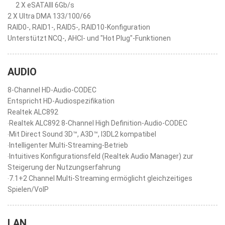
2 X eSATAIII 6Gb/s
2 X Ultra DMA 133/100/66
RAID0-, RAID1-, RAID5-, RAID10-Konfiguration
Unterstützt NCQ-, AHCI- und "Hot Plug"-Funktionen
AUDIO
8-Channel HD-Audio-CODEC
Entspricht HD-Audiospezifikation
Realtek ALC892
‧Realtek ALC892 8-Channel High Definition-Audio-CODEC
‧Mit Direct Sound 3D™, A3D™, I3DL2 kompatibel
‧Intelligenter Multi-Streaming-Betrieb
‧Intuitives Konfigurationsfeld (Realtek Audio Manager) zur
Steigerung der Nutzungserfahrung
‧7.1+2 Channel Multi-Streaming ermöglicht gleichzeitiges
Spielen/VoIP
LAN