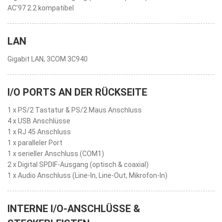
AC'97 2.2 kompatibel
LAN
Gigabit LAN, 3COM 3C940
I/O PORTS AN DER RÜCKSEITE
1 x PS/2 Tastatur & PS/2 Maus Anschluss
4 x USB Anschlüsse
1 x RJ 45 Anschluss
1 x paralleler Port
1 x serieller Anschluss (COM1)
2 x Digital SPDIF-Ausgang (optisch & coaxial)
1 x Audio Anschluss (Line-In, Line-Out, Mikrofon-In)
INTERNE I/O-ANSCHLÜSSE &