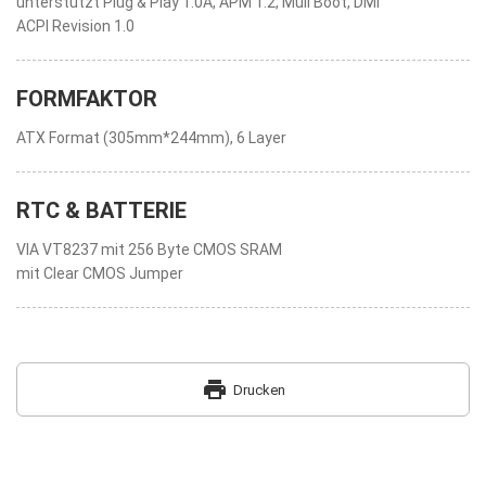
unterstützt Plug & Play 1.0A, APM 1.2, Muli Boot, DMI
ACPI Revision 1.0
FORMFAKTOR
ATX Format (305mm*244mm), 6 Layer
RTC & BATTERIE
VIA VT8237 mit 256 Byte CMOS SRAM
mit Clear CMOS Jumper
print
Drucken