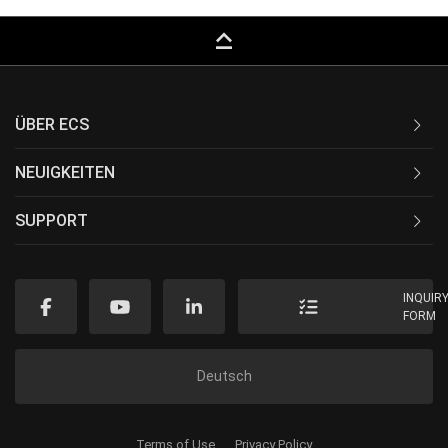
keyboard_capslock
ÜBER ECS
NEUIGKEITEN
SUPPORT
INQUIR
FORM
Deutsch
Terms of Use
Privacy Policy