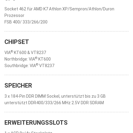
Socket 462 für AMD K7 Athlon XP/Sempron/Athlon/Duron
Prozessor
FSB 400/ 333/266/200
CHIPSET
®
VIA
KT600 & VT8237
®
Northbridge: VIA
KT600
®
Southbridge: VIA
VT8237
SPEICHER
3 x 184-Pin DDR DIMM Sockel, unterstützt bis zu 3 GB
unterstützt DDR400/333/266 MHz 2.5V DDR SDRAM
ERWEITERUNGSSLOTS