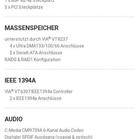
1 x AGP 8x/4x Steckplatz
5 x PCI Steckplätze
MASSENSPEICHER
®
unterstützt durch VIA
VT8237
4 x Ultra DMA133/100/66 Anschlüsse
2 x Seriell-ATA Anschlüsse
RAID0 & RAID1 Konfiguration
IEEE 1394A
®
VIA
VT6307 IEEE1394a Controller
2 x IEEE1394a Anschlüsse
AUDIO
C-Media CMI9739A 6-Kanal Audio Codec
Digitaler SPDIF Ausdgang (coaxial & optisch)