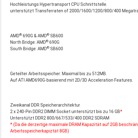
Hochleistungs Hypertransport CPU Schnittstelle.
unterstützt Transferraten of 2000/1600/1200/800/400 Megatr
®
®
AMD
690G & AMD
SB600
®
North Bridge: AMD
690G
®
South Bridge: AMD
SB600
Geteilter Arbeitsspeicher: Maximal bis zu 512MB.
Auf ATI AMD690G-basierend mit 2D/3D Acceleration Features.
Zweikanal DDR Speicherarchitektur
2 x 240-Pin DDR2 DIMM Socket unterstützt bis zu 16 GB
*
Unterstützt DDR2 800/667/533/400 DDR2 SDRAM
* (Da die derzeitige maximale DRAM Kapazität auf 2GB beschränk
Arbeitsspeicherkapiztät 8GB)