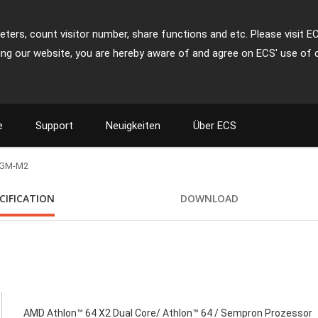
ters, count visitor number, share functions and etc. Please visit E
ing our website, you are hereby aware of and agree on ECS' use of 
e
Support
Neuigkeiten
Über ECS
GM-M2
CIFICATION
DOWNLOAD
AMD Athlon™ 64 X2 Dual Core/ Athlon™ 64 / Sempron Prozessor