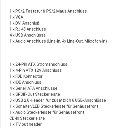
1 x PS/2 Tastatur & PS/2 Maus Anschluss
1 x VGA
1 x DVI Anschluß
1 x RJ 45 Anschluss
4 x USB Anschlüsse
1 x Audio Anschluss (Line-In, 4x Line-Out, Mikrofon-In)
1 x 24-Pin ATX Stromanschluss
1 x 4-Pin ATX 12V Anschluss
1 x FDD Konnector
1 x IDE Anschluss
4 x Seriell ATA Anschlüsse
1 x SPDIF-Out Steckerleiste
3 x USB 2.0-Header, für zusätzlich 6 USB-Anschlüsse
1 x Schalter/LED Steckerleiste für Gehäusefront
1 x Audio Steckerleiste für Gehäusefront
CD-In Steckerleiste
1 x TV out header