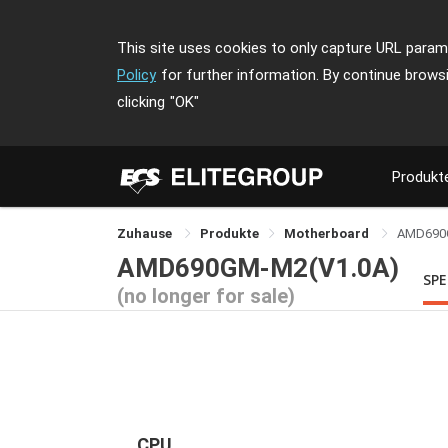
This site uses cookies to only capture URL parame
Policy
for further information. By continue brows
clicking
"OK"
Produkt
Zuhause
Produkte
Motherboard
AMD690
AMD690GM-M2(V1.0A)
SPE
(no longer for sale)
CPU