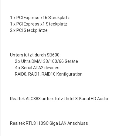
1 x PCI Express x16 Steckplatz
1 x PCI Express x1 Steckplatz
2 x PCI Steckplätze
Unterstützt durch SB600
2 x Ultra DMA133/100/66 Geräte
4 x Serial ATA2 devices
RAID0, RAID1, RAID10 Konfiguration
Realtek ALC883 unterstützt Intel 8-Kanal HD Audio
Realtek RTL8110SC Giga LAN Anschluss