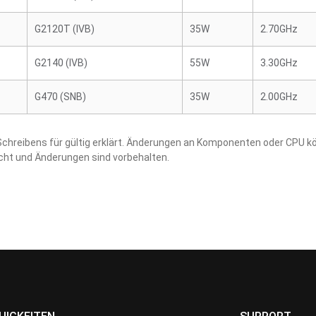
G2120T (IVB)
35W
2.70GHz
G2140 (IVB)
55W
3.30GHz
G470 (SNB)
35W
2.00GHz
hreibens für gültig erklärt. Änderungen an Komponenten oder CPU kö
acht und Änderungen sind vorbehalten.