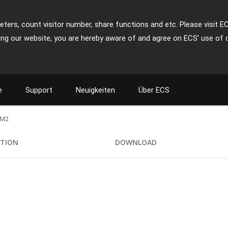
ters, count visitor number, share functions and etc. Please visit E
ing our website, you are hereby aware of and agree on ECS' use of 
e
Support
Neuigkeiten
Über ECS
AM2
ATION
DOWNLOAD