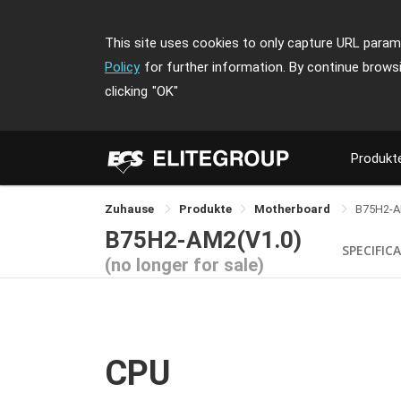
This site uses cookies to only capture URL parame
Policy
for further information. By continue brows
clicking
"OK"
Produkt
Zuhause
Produkte
Motherboard
B75H2-
B75H2-AM2(V1.0)
SPECIFIC
(no longer for sale)
CPU