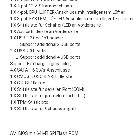
1 X 4-pol. 12 V-Stromanschluss
1 X 4-pol. CPU_LÜFTER-Anschluss mit intelligentem Lüfter
1 X 3-pol. SYSTEM_LÜFTER-Anschluss mit intelligentem Lüfter
1 X Stiftleiste für Schalter/LED an Vorderseite
1 X Audiostiftleiste an Vorderseite
1 X USB 3.2 Gen 1x1 header
∟ Support additional 2 USB ports
2 X USB 2.0 header
∟ Support additional 4 USB ports
Support EZ charger (gray color)
4 X SATA III 6 Gb/s-Anschlüsse
1 X CMOS_LÖSCHEN-Stiftleiste
1 X CIR-Stiftleiste
1 X Stiftleiste für seriellen Port (COM)
1 X Stiftleiste für parallelen Port (LPT)
1 X TPM-Stiftleiste
1 X Stiftleiste für Gehäuseeingriff
AMI BIOS mit 64 MB SPI Flash-ROM