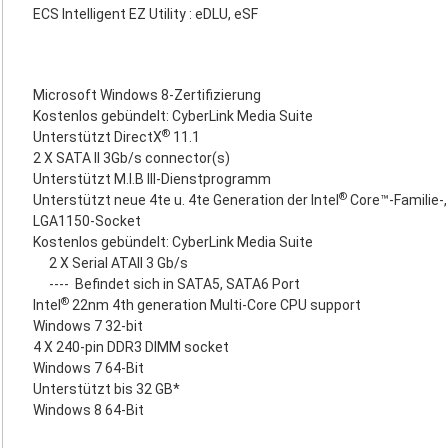
ECS Intelligent EZ Utility : eDLU, eSF
Microsoft Windows 8-Zertifizierung
Kostenlos gebündelt: CyberLink Media Suite
®
Unterstützt DirectX
11.1
2 X SATA II 3Gb/s connector(s)
Unterstützt M.I.B III-Dienstprogramm
®
Unterstützt neue 4te u. 4te Generation der Intel
Core™-Familie-,
LGA1150-Socket
Kostenlos gebündelt: CyberLink Media Suite
2 X Serial ATAII 3 Gb/s
----
Befindet sich in SATA5, SATA6 Port
®
Intel
22nm 4th generation Multi-Core CPU support
Windows 7 32-bit
4 X 240-pin DDR3 DIMM socket
Windows 7 64-Bit
Unterstützt bis 32 GB*
Windows 8 64-Bit