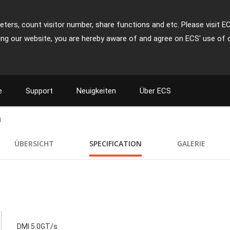
ters, count visitor number, share functions and etc. Please visit E
ing our website, you are hereby aware of and agree on ECS' use of 
e
Support
Neuigkeiten
Über ECS
M
ÜBERSICHT
SPECIFICATION
GALERIE
DMI 5.0GT/s