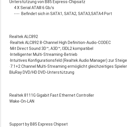
Unterstützung von B85 Express-Chipsatz
4 X Serial ATAIII 6 Gb/s
----
Befindet sich in SATA1, SATA2, SATA3,SATA4 Port
Realtek ALC892
‧Realtek ALC892 8-Channel High Definition-Audio-CODEC
‧Mit Direct Sound 3D™, A3D™, I3DL2 kompatibel
‧Intelligenter Multi-Streaming-Betrieb
‧Intuitives Konfigurationsfeld (Realtek Audio Manager) zur Stei
‧7.1+2 Channel Multi-Streaming ermöglicht gleichzeitiges Spiele
BluRay DVD/HD DVD-Unterstützung
Realtek 8111G Gigabit Fast Ethernet Controller
Wake-On-LAN
Support by B85 Express Chipset