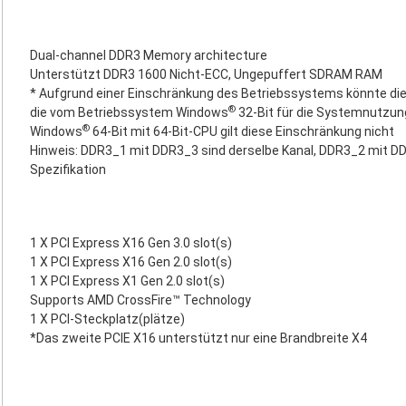
Dual-channel DDR3 Memory architecture
Unterstützt DDR3 1600 Nicht-ECC, Ungepuffert SDRAM RAM
* Aufgrund einer Einschränkung des Betriebssystems könnte die 
®
die vom Betriebssystem Windows
32-Bit für die Systemnutzung
®
Windows
64-Bit mit 64-Bit-CPU gilt diese Einschränkung nicht
Hinweis: DDR3_1 mit DDR3_3 sind derselbe Kanal, DDR3_2 mit DDR
Spezifikation
1 X PCI Express X16 Gen 3.0 slot(s)
1 X PCI Express X16 Gen 2.0 slot(s)
1 X PCI Express X1 Gen 2.0 slot(s)
Supports AMD CrossFire™ Technology
1 X PCI-Steckplatz(plätze)
*Das zweite PCIE X16 unterstützt nur eine Brandbreite X4