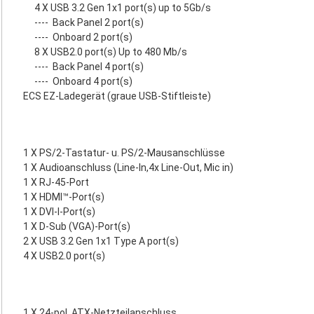
4 X USB 3.2 Gen 1x1 port(s) up to 5Gb/s
----
Back Panel 2 port(s)
----
Onboard 2 port(s)
8 X USB2.0 port(s) Up to 480 Mb/s
----
Back Panel 4 port(s)
----
Onboard 4 port(s)
ECS EZ-Ladegerät (graue USB-Stiftleiste)
1 X PS/2-Tastatur- u. PS/2-Mausanschlüsse
1 X Audioanschluss (Line-In,4x Line-Out, Mic in)
1 X RJ-45-Port
1 X HDMI™-Port(s)
1 X DVI-I-Port(s)
1 X D-Sub (VGA)-Port(s)
2 X USB 3.2 Gen 1x1 Type A port(s)
4 X USB2.0 port(s)
1 X 24-pol. ATX-Netzteilanschluss