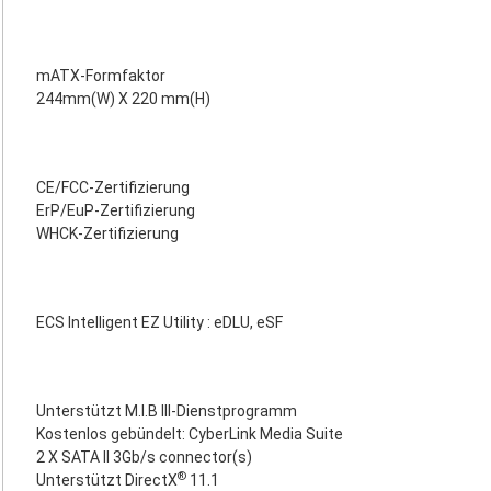
mATX-Formfaktor
244mm(W) X 220 mm(H)
CE/FCC-Zertifizierung
ErP/EuP-Zertifizierung
WHCK-Zertifizierung
ECS Intelligent EZ Utility : eDLU, eSF
Unterstützt M.I.B III-Dienstprogramm
Kostenlos gebündelt: CyberLink Media Suite
2 X SATA II 3Gb/s connector(s)
®
Unterstützt DirectX
11.1