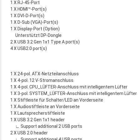
1 X RJ-45-Port
1 X HDMI™-Port(s)
1 X DVI-D-Port(s)
1 X D-Sub (VGA)-Port(s)
1 X Display-Port (Option)
Unterstützt DP-Dongle
2 X USB 3.2 Gen 1x1 Type A port(s)
4 X USB2.0 port(s)
1 X 24-pol. ATX-Netzteilanschluss
1 X 4-pol. 12 V-Stromanschluss
1 X 4-pol. CPU_LÜFTER-Anschluss mit intelligentem Lüfter
1 X 3-pol. SYSTEM_LÜFTER-Anschluss mit intelligentem Lüfter
1 X Stiftleiste für Schalter/LED an Vorderseite
1 X Audiostiftleiste an Vorderseite
1 X Lautsprecherstiftleiste
1 X USB 3.2 Gen 1x1 header
∟ Support additional 2 USB ports
2 X USB 2.0 header
∟ Support additional 4 USB ports