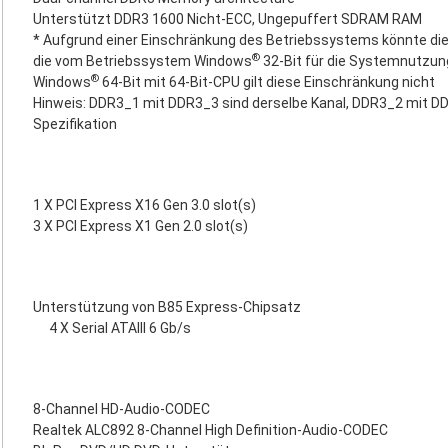
Unterstützt DDR3 1600 Nicht-ECC, Ungepuffert SDRAM RAM
* Aufgrund einer Einschränkung des Betriebssystems könnte die 
®
die vom Betriebssystem Windows
32-Bit für die Systemnutzung
®
Windows
64-Bit mit 64-Bit-CPU gilt diese Einschränkung nicht
Hinweis: DDR3_1 mit DDR3_3 sind derselbe Kanal, DDR3_2 mit DDR
Spezifikation
1 X PCI Express X16 Gen 3.0 slot(s)
3 X PCI Express X1 Gen 2.0 slot(s)
Unterstützung von B85 Express-Chipsatz
4 X Serial ATAIII 6 Gb/s
8-Channel HD-Audio-CODEC
Realtek ALC892 8-Channel High Definition-Audio-CODEC