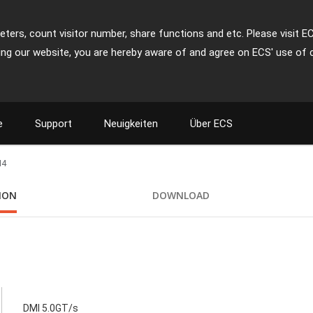
ters, count visitor number, share functions and etc. Please visit E
ing our website, you are hereby aware of and agree on ECS' use of 
e
Support
Neuigkeiten
Über ECS
M4
TION
DOWNLOAD
DMI 5.0GT/s