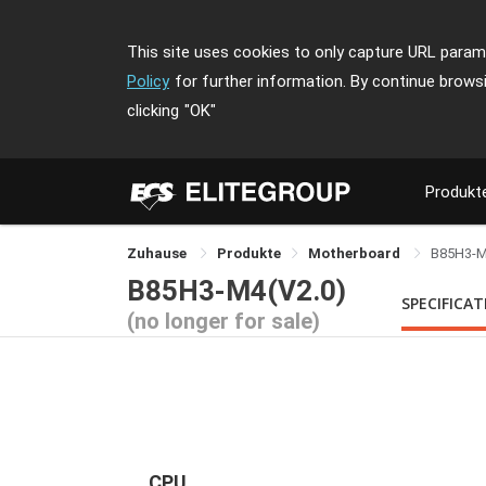
This site uses cookies to only capture URL parame
Policy
for further information. By continue brows
clicking
"OK"
Produkt
Zuhause
Produkte
Motherboard
B85H3-
B85H3-M4(V2.0)
SPECIFICA
(no longer for sale)
CPU