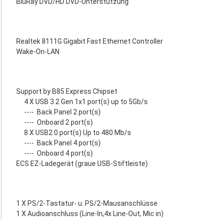
BluRay DVD/HD DVD-Unterstützung
Realtek 8111G Gigabit Fast Ethernet Controller
Wake-On-LAN
Support by B85 Express Chipset
4 X USB 3.2 Gen 1x1 port(s) up to 5Gb/s
----
Back Panel 2 port(s)
----
Onboard 2 port(s)
8 X USB2.0 port(s) Up to 480 Mb/s
----
Back Panel 4 port(s)
----
Onboard 4 port(s)
ECS EZ-Ladegerät (graue USB-Stiftleiste)
1 X PS/2-Tastatur- u. PS/2-Mausanschlüsse
1 X Audioanschluss (Line-In,4x Line-Out, Mic in)