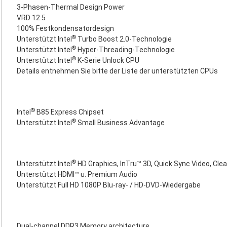
3-Phasen-Thermal Design Power
VRD 12.5
100% Festkondensatordesign
®
Unterstützt Intel
Turbo Boost 2.0-Technologie
®
Unterstützt Intel
Hyper-Threading-Technologie
®
Unterstützt Intel
K-Serie Unlock CPU
Details entnehmen Sie bitte der Liste der unterstützten CPUs
®
Intel
B85 Express Chipset
®
Unterstützt Intel
Small Business Advantage
®
Unterstützt Intel
HD Graphics, InTru™ 3D, Quick Sync Video, Clea
Unterstützt HDMI™ u. Premium Audio
Unterstützt Full HD 1080P Blu-ray- / HD-DVD-Wiedergabe
Dual-channel DDR3 Memory architecture