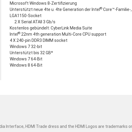
Microsoft Windows 8-Zertifizierung
®
Unterstützt neue 4te u. 4te Generation der Intel
Core™-Familie-,
LGA1150-Socket
2 X Serial ATAII 3 Gb/s
Kostenlos gebündelt: CyberLink Media Suite
®
Intel
22nm 4th generation Multi-Core CPU support
4 X 240-pin DDR3 DIMM socket
Windows 7 32-bit
Unterstützt bis 32 GB*
Windows 7 64-Bit
Windows 8 64-Bit
dia Interface, HDMI Trade dress and the HDMI Logos are trademarks o