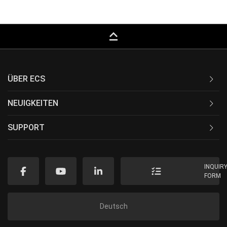
keyboard_capslock
ÜBER ECS
NEUIGKEITEN
SUPPORT
INQUIR
FORM
Deutsch