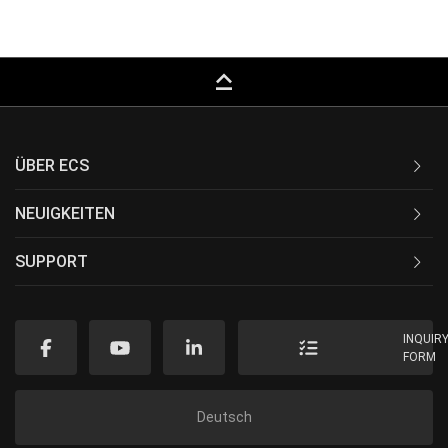
keyboard_capslock
ÜBER ECS
NEUIGKEITEN
SUPPORT
INQUIR
FORM
Deutsch