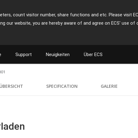
ters, count visitor number, share functions and etc. Please visit E
ing our website, you are hereby aware of and agree on ECS' use of 
e
Support
Neuigkeiten
Über ECS
I01
ÜBERSICHT
SPECIFICATION
GALERIE
rladen