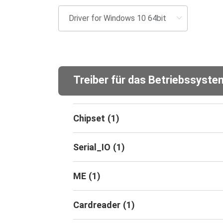
Treiber für das Betriebssyst
Chipset
(
1
)
Serial_IO
(
1
)
ME
(
1
)
Cardreader
(
1
)