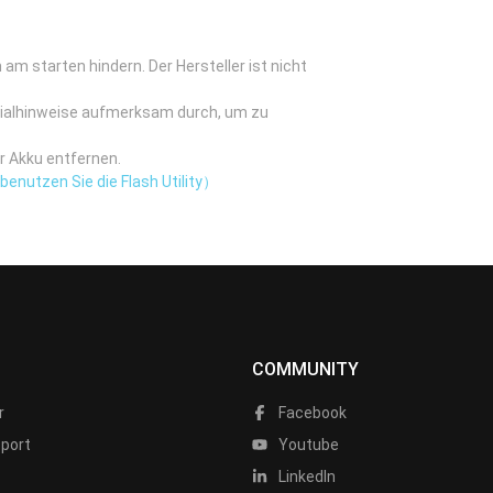
am starten hindern. Der Hersteller ist nicht
zialhinweise aufmerksam durch, um zu
r Akku entfernen.
enutzen Sie die Flash Utility）
COMMUNITY
r
Facebook
port
Youtube
LinkedIn