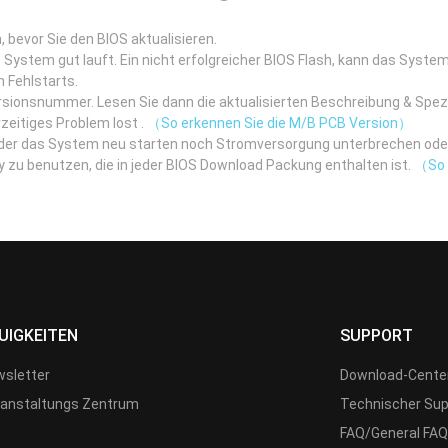
 bevor Sie den BIOS aktualisieren.
 System gut lauft. Ein nicht erfolgreicher BIOS Flash, kann das System 
h Fehlstarts.
rsionsnummer. Lesen Sie dann die aktualisierten Beschreibung & Spe
zeitiges Problem lost .
（So erkennen Sie die M/B PCB Version）
eder das System neu starten noch Stromversorgung unterbrechen ode
itiy zu benutzen, die in jeder BIOS Download Packung enthalten ist.
（So b
UIGKEITEN
SUPPORT
sletter
Download-Cente
anstaltungs Zentrum
Technischer Sup
FAQ/General FAQ