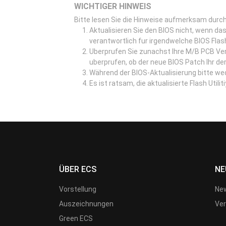
WICHTIGER HINWEIS
Bitte lesen Sie die Hinweise aufmerksam durch,
Aktualisieren Sie den BIOS nicht, wenn das
verantwortlich fur irgendwelche BIOS Flas
Uberprufen Sie zunachst Ihre M/B PCB Ve
uberprufen, ob der neue BIOS Patch Ihr der
Während der BIOS-Aktualisierung bitte w
Es ist ratsam, die aktualisierte Flash Util
ÜBER ECS
NE
Vorstellung
New
Auszeichnungen
Ver
Green ECS