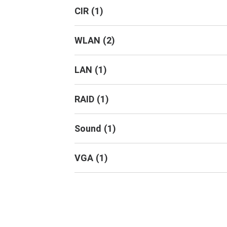
CIR
(
1
)
WLAN
(
2
)
LAN
(
1
)
RAID
(
1
)
Sound
(
1
)
VGA
(
1
)