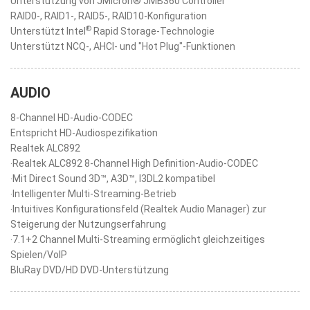
Unterstützung von JMicron® JMB360 Controller
RAID0-, RAID1-, RAID5-, RAID10-Konfiguration
®
Unterstützt Intel
Rapid Storage-Technologie
Unterstützt NCQ-, AHCI- und "Hot Plug"-Funktionen
AUDIO
8-Channel HD-Audio-CODEC
Entspricht HD-Audiospezifikation
Realtek ALC892
‧Realtek ALC892 8-Channel High Definition-Audio-CODEC
‧Mit Direct Sound 3D™, A3D™, I3DL2 kompatibel
‧Intelligenter Multi-Streaming-Betrieb
‧Intuitives Konfigurationsfeld (Realtek Audio Manager) zur
Steigerung der Nutzungserfahrung
‧7.1+2 Channel Multi-Streaming ermöglicht gleichzeitiges
Spielen/VoIP
BluRay DVD/HD DVD-Unterstützung