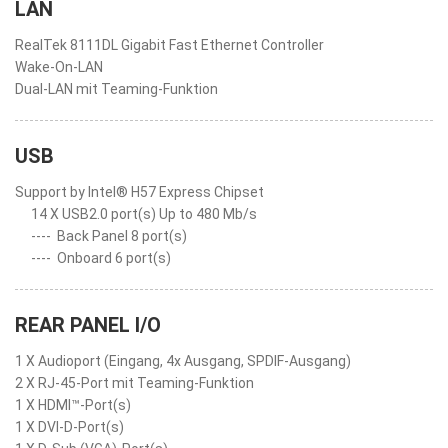
LAN
RealTek 8111DL Gigabit Fast Ethernet Controller
Wake-On-LAN
Dual-LAN mit Teaming-Funktion
USB
Support by Intel® H57 Express Chipset
14 X USB2.0 port(s) Up to 480 Mb/s
----
Back Panel 8 port(s)
----
Onboard 6 port(s)
REAR PANEL I/O
1 X Audioport (Eingang, 4x Ausgang, SPDIF-Ausgang)
2 X RJ-45-Port mit Teaming-Funktion
1 X HDMI™-Port(s)
1 X DVI-D-Port(s)