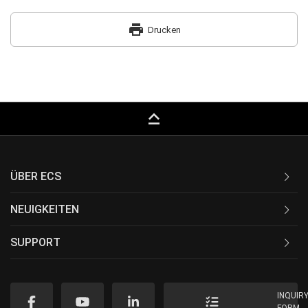
print
Drucken
keyboard_capslock
ÜBER ECS
NEUIGKEITEN
SUPPORT
INQUIR
FORM