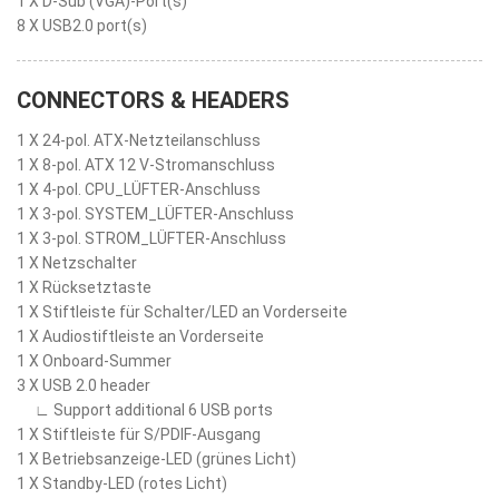
1 X D-Sub (VGA)-Port(s)
8 X USB2.0 port(s)
CONNECTORS & HEADERS
1 X 24-pol. ATX-Netzteilanschluss
1 X 8-pol. ATX 12 V-Stromanschluss
1 X 4-pol. CPU_LÜFTER-Anschluss
1 X 3-pol. SYSTEM_LÜFTER-Anschluss
1 X 3-pol. STROM_LÜFTER-Anschluss
1 X Netzschalter
1 X Rücksetztaste
1 X Stiftleiste für Schalter/LED an Vorderseite
1 X Audiostiftleiste an Vorderseite
1 X Onboard-Summer
3 X USB 2.0 header
∟ Support additional 6 USB ports
1 X Stiftleiste für S/PDIF-Ausgang
1 X Betriebsanzeige-LED (grünes Licht)
1 X Standby-LED (rotes Licht)