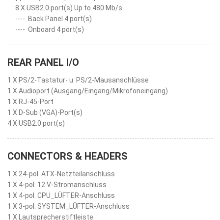
8 X USB2.0 port(s) Up to 480 Mb/s
----
Back Panel 4 port(s)
----
Onboard 4 port(s)
REAR PANEL I/O
1 X PS/2-Tastatur- u. PS/2-Mausanschlüsse
1 X Audioport (Ausgang/Eingang/Mikrofoneingang)
1 X RJ-45-Port
1 X D-Sub (VGA)-Port(s)
4 X USB2.0 port(s)
CONNECTORS & HEADERS
1 X 24-pol. ATX-Netzteilanschluss
1 X 4-pol. 12 V-Stromanschluss
1 X 4-pol. CPU_LÜFTER-Anschluss
1 X 3-pol. SYSTEM_LÜFTER-Anschluss
1 X Lautsprecherstiftleiste