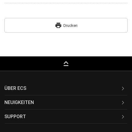
print
Drucken
keyboard_capslock
ÜBER ECS
NEUIGKEITEN
SUPPORT