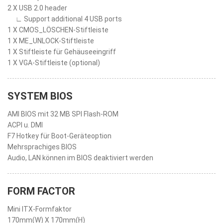
2 X USB 2.0 header
∟ Support additional 4 USB ports
1 X CMOS_LÖSCHEN-Stiftleiste
1 X ME_UNLOCK-Stiftleiste
1 X Stiftleiste für Gehäuseeingriff
1 X VGA-Stiftleiste (optional)
SYSTEM BIOS
AMI BIOS mit 32 MB SPI Flash-ROM
ACPI u. DMI
F7 Hotkey für Boot-Geräteoption
Mehrsprachiges BIOS
Audio, LAN können im BIOS deaktiviert werden
FORM FACTOR
Mini ITX-Formfaktor
170mm(W) X 170mm(H)