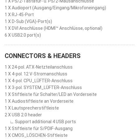
1 X PS/2-Tastatur- u. PS/2-Mausanschlüsse
1 X Audioport (Ausgang/Eingang/Mikrofoneingang)
1 X RJ-45-Port
1 X D-Sub (VGA)-Port(s)
1 X DVI Anschlüsse (HDMI™ Anschlüsse, optional)
6 X USB2.0 port(s)
CONNECTORS & HEADERS
1 X 24-pol. ATX-Netzteilanschluss
1 X 4-pol. 12 V-Stromanschluss
1 X 4-pol. CPU_LÜFTER-Anschluss
1 X 3-pol. SYSTEM_LÜFTER-Anschluss
1 X Stiftleiste für Schalter/LED an Vorderseite
1 X Audiostiftleiste an Vorderseite
1 X Lautsprecherstiftleiste
2 X USB 2.0 header
∟ Support additional 4 USB ports
1 X Stiftleiste für S/PDIF-Ausgang
1 X CMOS_LÖSCHEN-Stiftleiste