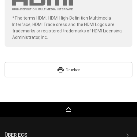
*The terms HDMI, HDMI High-Definition Multimedia
Interface, HDMI Trade dress and the HDMI Logos are
trademarks or registered trademarks of HDMI Licensing
Administrator, Inc.
print
Drucken
keyboard_capslock
ÜBER ECS