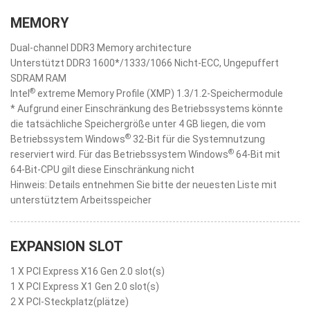
MEMORY
Dual-channel DDR3 Memory architecture
Unterstützt DDR3 1600*/1333/1066 Nicht-ECC, Ungepuffert
SDRAM RAM
®
Intel
extreme Memory Profile (XMP) 1.3/1.2-Speichermodule
* Aufgrund einer Einschränkung des Betriebssystems könnte
die tatsächliche Speichergröße unter 4 GB liegen, die vom
®
Betriebssystem Windows
32-Bit für die Systemnutzung
®
reserviert wird. Für das Betriebssystem Windows
64-Bit mit
64-Bit-CPU gilt diese Einschränkung nicht
Hinweis: Details entnehmen Sie bitte der neuesten Liste mit
unterstütztem Arbeitsspeicher
EXPANSION SLOT
1 X PCI Express X16 Gen 2.0 slot(s)
1 X PCI Express X1 Gen 2.0 slot(s)
2 X PCI-Steckplatz(plätze)