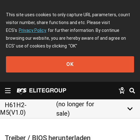
This site uses cookies to only capture URL parameters, count
visitor number, share functions and etc. Please visit
ECS's
Privacy Policy
for further information. By continue
browsing our website, you are hereby aware of and agree on
ECS' use of cookies by clicking
"OK"
OK
(no longer for
H61H2-
keyboard_arrow_down
M5(V1.0)
sale)
Treiber / BIOS herunterladen