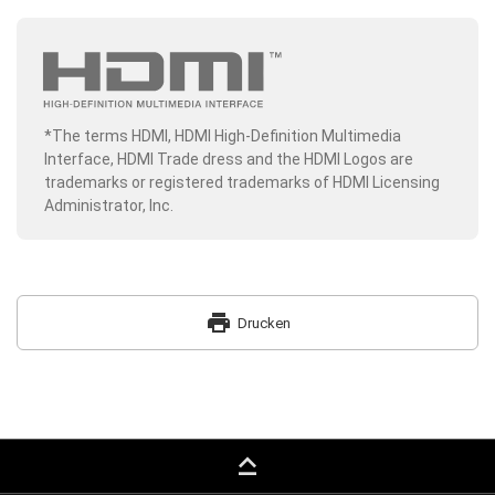
*The terms HDMI, HDMI High-Definition Multimedia
Interface, HDMI Trade dress and the HDMI Logos are
trademarks or registered trademarks of HDMI Licensing
Administrator, Inc.
print
Drucken
keyboard_capslock