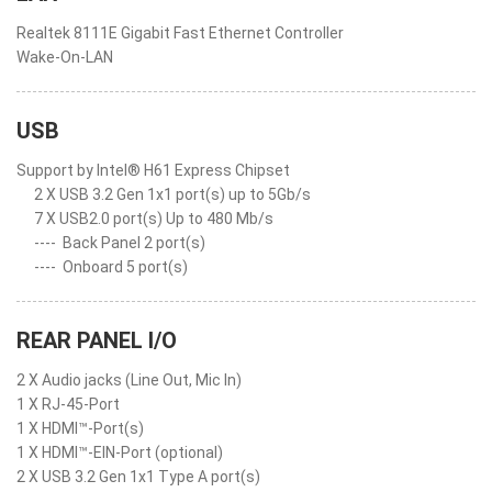
Realtek 8111E Gigabit Fast Ethernet Controller
Wake-On-LAN
USB
Support by Intel® H61 Express Chipset
2 X USB 3.2 Gen 1x1 port(s) up to 5Gb/s
7 X USB2.0 port(s) Up to 480 Mb/s
----
Back Panel 2 port(s)
----
Onboard 5 port(s)
REAR PANEL I/O
2 X Audio jacks (Line Out, Mic In)
1 X RJ-45-Port
1 X HDMI™-Port(s)
1 X HDMI™-EIN-Port (optional)
2 X USB 3.2 Gen 1x1 Type A port(s)