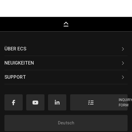
keyboard_capslock
ÜBER ECS
NEUIGKEITEN
SUPPORT
INQUIR
FORM
Deutsch