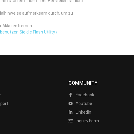
am starten hindern. Der Hersteller ist nicht
zialhinweise aufmerksam durch, um zu
r Akku entfernen.
enutzen Sie die Flash Utility）
COMMUNITY
r
Facebook
port
Youtube
LinkedIn
Inquiry Form