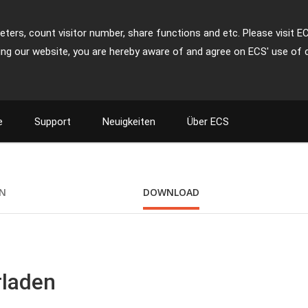
ters, count visitor number, share functions and etc. Please visit E
ing our website, you are hereby aware of and agree on ECS' use of 
e
Support
Neuigkeiten
Über ECS
ON
DOWNLOAD
rladen