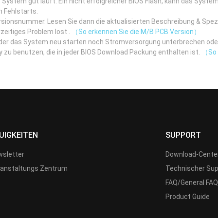
 System gut lauft. Ein nicht erfolgreicher BIOS Flash, kann das System 
h Fehlstarts.
rsionsnummer. Lesen Sie dann die aktualisierten Beschreibung & Spe
zeitiges Problem lost .
（So erkennen Sie die M/B PCB Version）
eder das System neu starten noch Stromversorgung unterbrechen ode
itiy zu benutzen, die in jeder BIOS Download Packung enthalten ist.
（So b
UIGKEITEN
SUPPORT
sletter
Download-Cente
anstaltungs Zentrum
Technischer Sup
FAQ/General FAQ
Product Guide