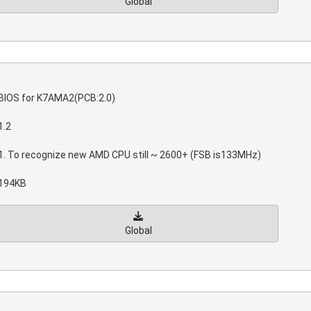
Global
BIOS for K7AMA2(PCB:2.0)
1.2
1. To recognize new AMD CPU still ~ 2600+ (FSB is133MHz)
194KB
Global