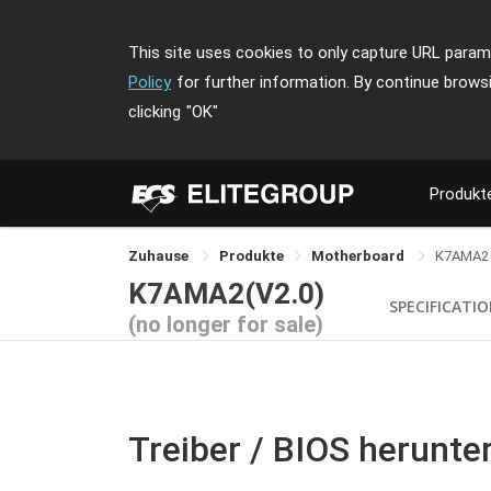
This site uses cookies to only capture URL parame
Policy
for further information. By continue brows
clicking
"OK"
Produkt
Zuhause
Produkte
Motherboard
K7AMA2
K7AMA2(V2.0)
SPECIFICATI
(no longer for sale)
Treiber / BIOS herunte