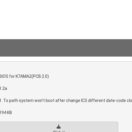
BIOS for K7AMA2(PCB:2.0)
1.2a
1. To path system won't boot after change ICS different date-code cl
194 KB