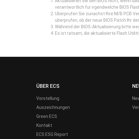
Aktualisieren Sie den BIOS nicht, wenn das
verantwortlich fur irgendwelche BIOS Flas
Uberprufen Sie zunachst Ihre M/B PCB Ve
uberprufen, ob der neue BIOS Patch Ihr der
Während der BIOS-Aktualisierung bitte w
Es ist ratsam, die aktualisierte Flash Util
ÜBER ECS
NE
Vorstellung
New
Auszeichnungen
Ver
Green ECS
Kontakt
ECS ESG Report