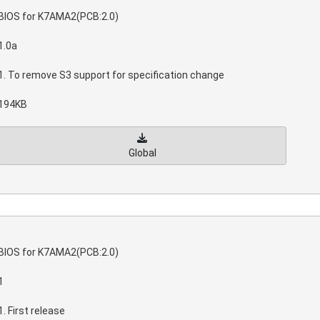
BIOS for K7AMA2(PCB:2.0)
1.0a
1. To remove S3 support for specification change
194KB
Global
BIOS for K7AMA2(PCB:2.0)
1
1. First release