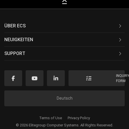
keyboard_capslock
ÜBER ECS
NEUIGKEITEN
SUPPORT
INQUIR
FORM
Deutsch
Terms of Use
Privacy Policy
© 2026 Elitegroup Computer Systems. All Rights Reserved.