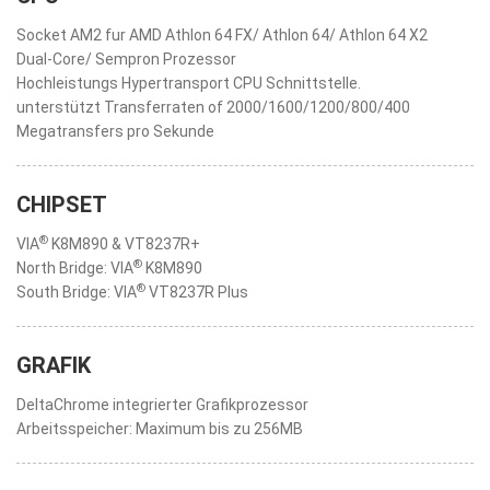
Socket AM2 fur AMD Athlon 64 FX/ Athlon 64/ Athlon 64 X2
Dual-Core/ Sempron Prozessor
Hochleistungs Hypertransport CPU Schnittstelle.
unterstützt Transferraten of 2000/1600/1200/800/400
Megatransfers pro Sekunde
CHIPSET
®
VIA
K8M890 & VT8237R+
®
North Bridge: VIA
K8M890
®
South Bridge: VIA
VT8237R Plus
GRAFIK
DeltaChrome integrierter Grafikprozessor
Arbeitsspeicher: Maximum bis zu 256MB