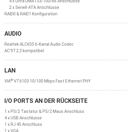
4 x Ultra DMA133/100/66 Anschlüsse
2 x Seriell-ATA Anschlüsse
RAID0 & RAID1 Konfiguration
AUDIO
Realtek ALC655 6-Kanal Audio Codec
AC'97 2.2 kompatibel
LAN
®
VIA
VT6103 10/100 Mbps Fast Ethernet PHY
I/O PORTS AN DER RÜCKSEITE
1 x PS/2 Tastatur & PS/2 Maus Anschluss
4 x USB Anschlüsse
1 x RJ 45 Anschluss
1 x VGA