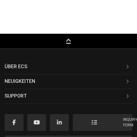
keyboard_capslock
ÜBER ECS
NEUIGKEITEN
SUPPORT
INQUIR
FORM