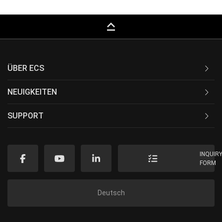
keyboard_capslock
ÜBER ECS
NEUIGKEITEN
SUPPORT
INQUIR
FORM
Deutsch