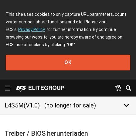
This site uses cookies to only capture URL parameters, count
visitor number, share functions and etc. Please visit
ECS's
Privacy Policy
for further information. By continue
browsing our website, you are hereby aware of and agree on
ECS' use of cookies by clicking
"OK"
OK
keyboard_arrow_down
L4S5M(V1.0)
(no longer for sale)
Treiber / BIOS herunterladen