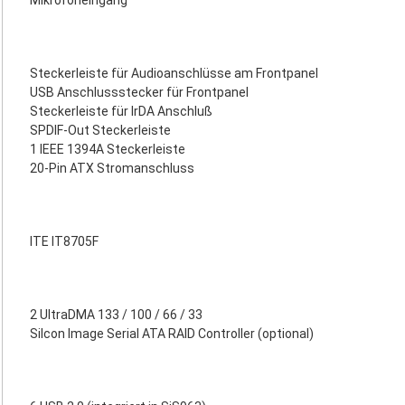
Mikrofoneingang
Steckerleiste für Audioanschlüsse am Frontpanel
USB Anschlussstecker für Frontpanel
Steckerleiste für IrDA Anschluß
SPDIF-Out Steckerleiste
1 IEEE 1394A Steckerleiste
20-Pin ATX Stromanschluss
ITE IT8705F
2 UltraDMA 133 / 100 / 66 / 33
Silcon Image Serial ATA RAID Controller (optional)