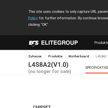
This site uses cookies to only capture URL parame
Policy
for further information. By continue brows
clicking
"OK"
Produkt
Zuhause
Produkte
Motherboard
L4S8A2
L4S8A2(V1.0)
SPECIFICATI
(no longer for sale)
CHIPSET