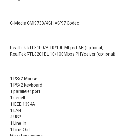
C-Media CMI9738/4CH AC'97 Codec
RealTek RTL8100/B 10/100 Mbps LAN (optional)
RealTek RTL8201BL 10/100Mbps PHYceiver (optional)
1 PS/2 Mouse
1 PS/2 Keyboard
1 paralleler port
1 seriell
1 IEEE 1394A
1 LAN
4 USB
1 Line-In
1 Line-Out