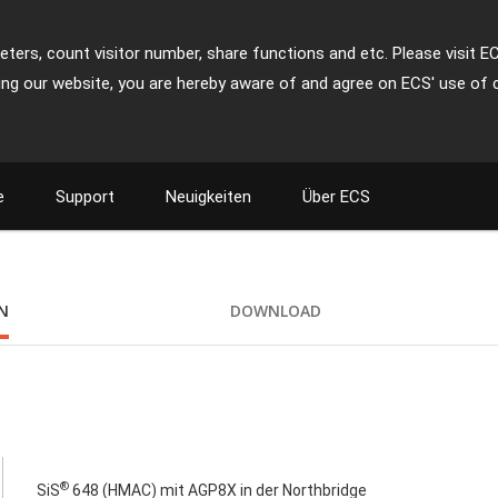
ters, count visitor number, share functions and etc. Please visit E
ing our website, you are hereby aware of and agree on ECS' use of 
e
Support
Neuigkeiten
Über ECS
ON
DOWNLOAD
®
SiS
648 (HMAC) mit AGP8X in der Northbridge