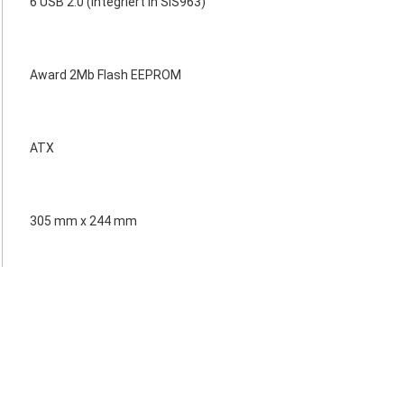
6 USB 2.0 (integriert in SiS963)
Award 2Mb Flash EEPROM
ATX
305 mm x 244 mm