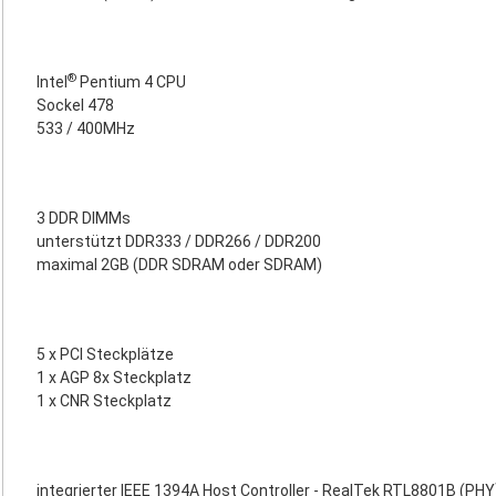
®
Intel
Pentium 4 CPU
Sockel 478
533 / 400MHz
3 DDR DIMMs
unterstützt DDR333 / DDR266 / DDR200
maximal 2GB (DDR SDRAM oder SDRAM)
5 x PCI Steckplätze
1 x AGP 8x Steckplatz
1 x CNR Steckplatz
integrierter IEEE 1394A Host Controller - RealTek RTL8801B (PHY