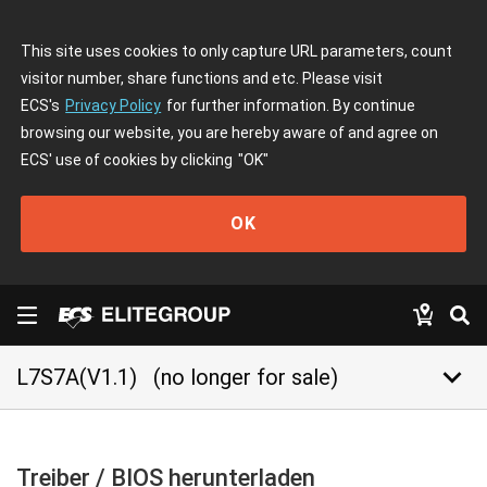
This site uses cookies to only capture URL parameters, count
visitor number, share functions and etc. Please visit
ECS's
Privacy Policy
for further information. By continue
browsing our website, you are hereby aware of and agree on
ECS' use of cookies by clicking
"OK"
OK
keyboard_arrow_down
L7S7A(V1.1)
(no longer for sale)
Treiber / BIOS herunterladen