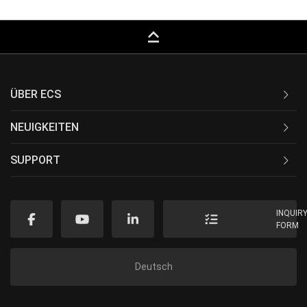
keyboard_capslock
ÜBER ECS
NEUIGKEITEN
SUPPORT
INQUIR
FORM
Deutsch