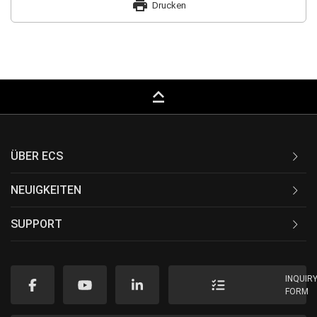
print
Drucken
keyboard_capslock
ÜBER ECS
NEUIGKEITEN
SUPPORT
INQUIR
FORM