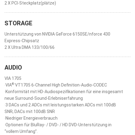
2 X PCI-Steckplatz(plätze)
STORAGE
Unterstützung von NVIDIA GeForce 6150SE/nforce 430
Express-Chipsatz
2 X Ultra DMA 133/100/66
AUDIO
VIA 1705
®
‧VIA
VT1705 6-Channel High Definition-Audio-CODEC
‧Konformität mit HD-Audiospezifikationen für eine insgesamt
neue Surround-Sound-Erlebniserfahrung
‧3 DACs und 2 ADCs mit leistungsstarken ADCs mit 100dB
SNR, DACs mit 100dB SNR
‧Niedriger Energieverbrauch
‧Optionen für BluRay- / DVD- / HD DVD-Unterstützung in
“vollem Umfang”.