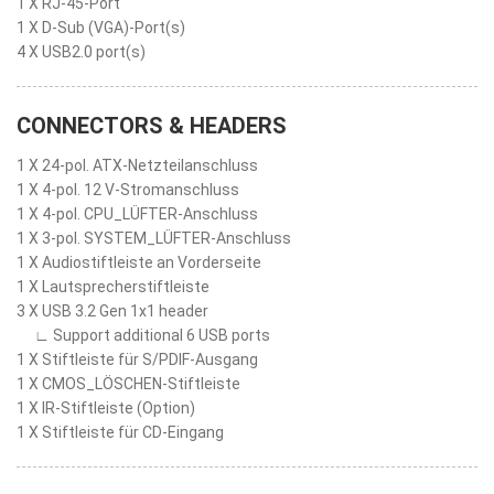
1 X RJ-45-Port
1 X D-Sub (VGA)-Port(s)
4 X USB2.0 port(s)
CONNECTORS & HEADERS
1 X 24-pol. ATX-Netzteilanschluss
1 X 4-pol. 12 V-Stromanschluss
1 X 4-pol. CPU_LÜFTER-Anschluss
1 X 3-pol. SYSTEM_LÜFTER-Anschluss
1 X Audiostiftleiste an Vorderseite
1 X Lautsprecherstiftleiste
3 X USB 3.2 Gen 1x1 header
∟ Support additional 6 USB ports
1 X Stiftleiste für S/PDIF-Ausgang
1 X CMOS_LÖSCHEN-Stiftleiste
1 X IR-Stiftleiste (Option)
1 X Stiftleiste für CD-Eingang