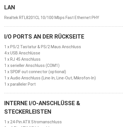
LAN
Realtek RTL8201CL 10/100 Mbps Fast Ethernet PHY
I/O PORTS AN DER RÜCKSEITE
1 x PS/2 Tastatur & PS/2 Maus Anschluss
4 x USB Anschlüsse
1 x RJ 45 Anschluss
1 x serieller Anschluss (COM1)
1 x SPDIF out connector (optional)
1 x Audio Anschluss (Line-In, Line-Out, Mikrofon-In)
1 x paralleler Port
INTERNE I/O-ANSCHLÜSSE &
STECKERLEISTEN
1 x 24-Pin ATX Stromanschluss