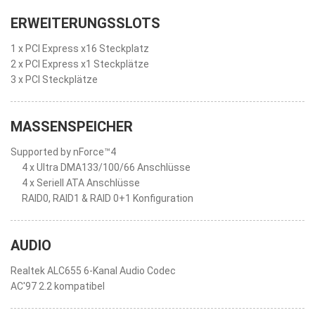
ERWEITERUNGSSLOTS
1 x PCI Express x16 Steckplatz
2 x PCI Express x1 Steckplätze
3 x PCI Steckplätze
MASSENSPEICHER
Supported by nForce™4
4 x Ultra DMA133/100/66 Anschlüsse
4 x Seriell ATA Anschlüsse
RAID0, RAID1 & RAID 0+1 Konfiguration
AUDIO
Realtek ALC655 6-Kanal Audio Codec
AC'97 2.2 kompatibel