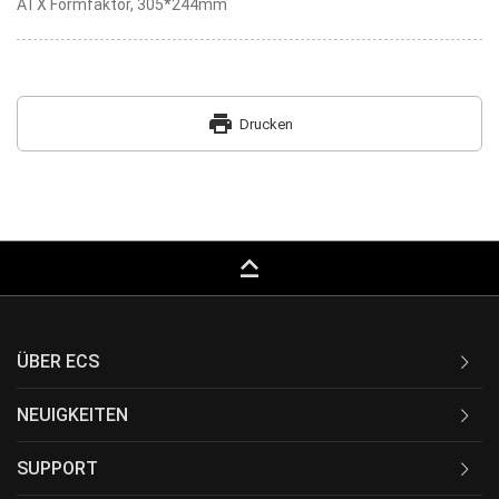
ATX Formfaktor, 305*244mm
print
Drucken
keyboard_capslock
ÜBER ECS
NEUIGKEITEN
SUPPORT