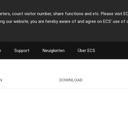
ters, count visitor number, share functions and etc. Please visit E
ing our website, you are hereby aware of and agree on ECS' use of 
e
Support
Neuigkeiten
Über ECS
ON
DOWNLOAD