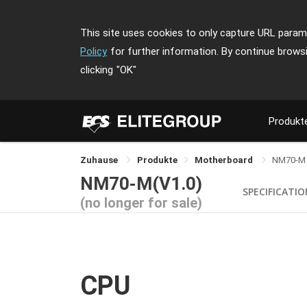
This site uses cookies to only capture URL parame
Policy
for further information. By continue brows
clicking
"OK"
Produkt
Zuhause
Produkte
Motherboard
NM70-M
NM70-M(V1.0)
SPECIFICATI
(no longer for sale)
CPU