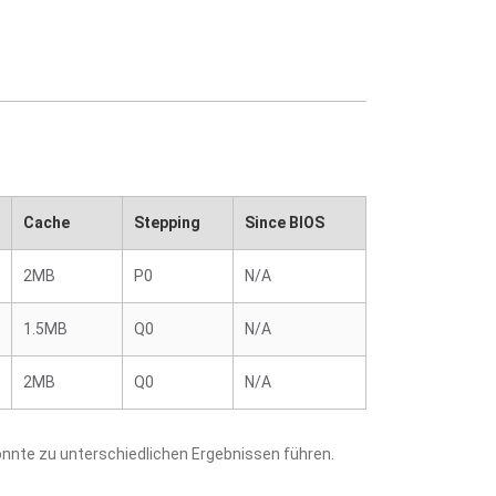
Cache
Stepping
Since BIOS
2MB
P0
N/A
1.5MB
Q0
N/A
2MB
Q0
N/A
nnte zu unterschiedlichen Ergebnissen führen.