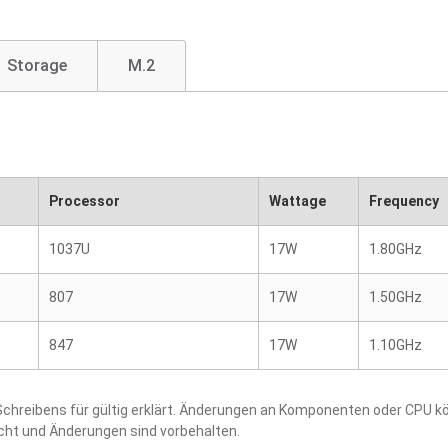
Storage
M.2
Processor
Wattage
Frequency
1037U
17W
1.80GHz
807
17W
1.50GHz
847
17W
1.10GHz
hreibens für gültig erklärt. Änderungen an Komponenten oder CPU kö
acht und Änderungen sind vorbehalten.