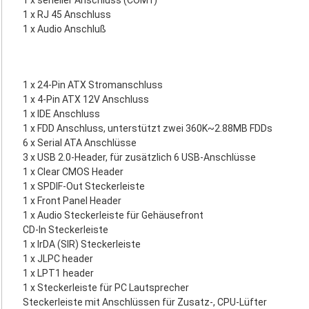
1 x serieller Anschluss (COM1)
1 x RJ 45 Anschluss
1 x Audio Anschluß
1 x 24-Pin ATX Stromanschluss
1 x 4-Pin ATX 12V Anschluss
1 x IDE Anschluss
1 x FDD Anschluss, unterstützt zwei 360K~2.88MB FDDs
6 x Serial ATA Anschlüsse
3 x USB 2.0-Header, für zusätzlich 6 USB-Anschlüsse
1 x Clear CMOS Header
1 x SPDIF-Out Steckerleiste
1 x Front Panel Header
1 x Audio Steckerleiste für Gehäusefront
CD-In Steckerleiste
1 x IrDA (SIR) Steckerleiste
1 x JLPC header
1 x LPT1 header
1 x Steckerleiste für PC Lautsprecher
Steckerleiste mit Anschlüssen für Zusatz-, CPU-Lüfter