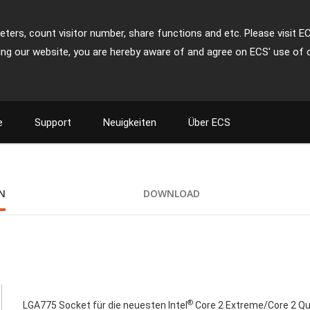
ters, count visitor number, share functions and etc. Please visit E
ing our website, you are hereby aware of and agree on ECS' use of 
e
Support
Neuigkeiten
Über ECS
ON
DOWNLOAD
®
LGA775 Socket für die neuesten Intel
Core 2 Extreme/Core 2 Qu