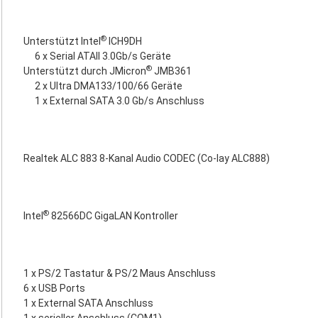
®
Unterstützt Intel
ICH9DH
6 x Serial ATAII 3.0Gb/s Geräte
®
Unterstützt durch JMicron
JMB361
2 x Ultra DMA133/100/66 Geräte
1 x External SATA 3.0 Gb/s Anschluss
Realtek ALC 883 8-Kanal Audio CODEC (Co-lay ALC888)
®
Intel
82566DC GigaLAN Kontroller
1 x PS/2 Tastatur & PS/2 Maus Anschluss
6 x USB Ports
1 x External SATA Anschluss