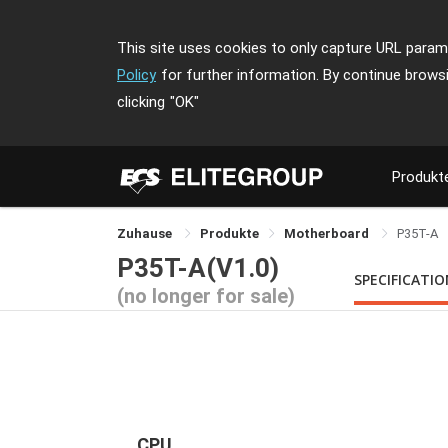
This site uses cookies to only capture URL parame
Policy
for further information. By continue brows
clicking
"OK"
Produkt
Zuhause
Produkte
Motherboard
P35T-A
P35T-A(V1.0)
SPECIFICATI
(no longer for sale)
CPU