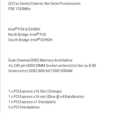
(E21xx Serie)/Celeron 4xx Serie Prozessoren
FSB 1333MHz
®
Intel
P35 & ICH9DH
®
North Bridge: Intel
P35
®
South Bridge: Intel
ICH9DH
Dual-Channel DDR2 Memory Architektur
4 x 240-pin DDR2 DIMM Socket unterstützt bis zu 8 GB
Unterstützt DDR2 800/667 DDR SDRAM
1 x PCI Express x16 Slot (Orange)
1 x PCI Express x16 slot (Blue @ x4 Bandbreite)
1 x PCI Express x1 Steckplatz
3 x PCI Steckplätze