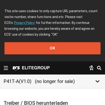
This site uses cookies to only capture URL parameters, count
visitor number, share functions and etc. Please visit
ECS's
Privacy Policy
for further information. By continue
browsing our website, you are hereby aware of and agree on
ECS' use of cookies by clicking
"OK"
OK
keyboard_arrow_down
P41T-A(V1.0)
(no longer for sale)
Treiber / BIOS herunterladen