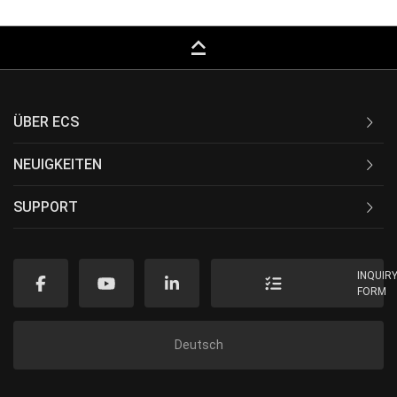
keyboard_capslock
ÜBER ECS
NEUIGKEITEN
SUPPORT
INQUIR
FORM
Deutsch