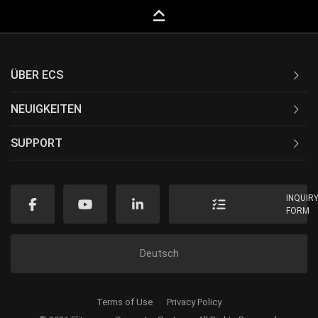
keyboard_capslock
ÜBER ECS
NEUIGKEITEN
SUPPORT
INQUIR
FORM
Deutsch
Terms of Use
Privacy Policy