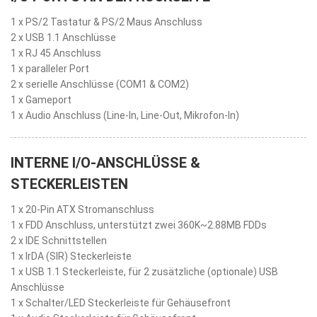
1 x PS/2 Tastatur & PS/2 Maus Anschluss
2 x USB 1.1 Anschlüsse
1 x RJ 45 Anschluss
1 x paralleler Port
2 x serielle Anschlüsse (COM1 & COM2)
1 x Gameport
1 x Audio Anschluss (Line-In, Line-Out, Mikrofon-In)
INTERNE I/O-ANSCHLÜSSE &
STECKERLEISTEN
1 x 20-Pin ATX Stromanschluss
1 x FDD Anschluss, unterstützt zwei 360K~2.88MB FDDs
2 x IDE Schnittstellen
1 x IrDA (SIR) Steckerleiste
1 x USB 1.1 Steckerleiste, für 2 zusätzliche (optionale) USB
Anschlüsse
1 x Schalter/LED Steckerleiste für Gehäusefront