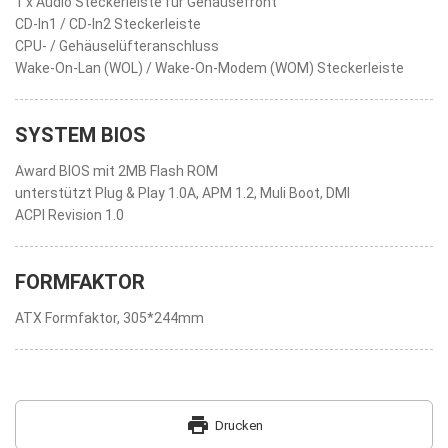
1 x Audio Steckerleiste für Gehäusefront
CD-In1 / CD-In2 Steckerleiste
CPU- / Gehäuselüfteranschluss
Wake-On-Lan (WOL) / Wake-On-Modem (WOM) Steckerleiste
SYSTEM BIOS
Award BIOS mit 2MB Flash ROM
unterstützt Plug & Play 1.0A, APM 1.2, Muli Boot, DMI
ACPI Revision 1.0
FORMFAKTOR
ATX Formfaktor, 305*244mm
print
Drucken