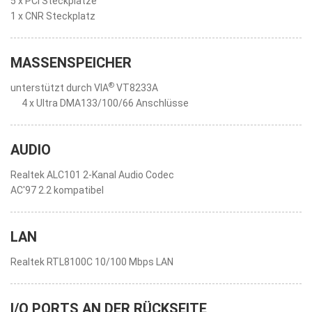
5 x PCI Steckplätze
1 x CNR Steckplatz
MASSENSPEICHER
®
unterstützt durch VIA
VT8233A
4 x Ultra DMA133/100/66 Anschlüsse
AUDIO
Realtek ALC101 2-Kanal Audio Codec
AC'97 2.2 kompatibel
LAN
Realtek RTL8100C 10/100 Mbps LAN
I/O PORTS AN DER RÜCKSEITE