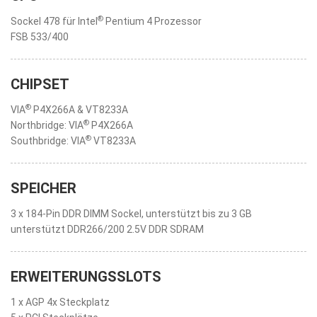
®
Sockel 478 für Intel
Pentium 4 Prozessor
FSB 533/400
CHIPSET
®
VIA
P4X266A & VT8233A
®
Northbridge: VIA
P4X266A
®
Southbridge: VIA
VT8233A
SPEICHER
3 x 184-Pin DDR DIMM Sockel, unterstützt bis zu 3 GB
unterstützt DDR266/200 2.5V DDR SDRAM
ERWEITERUNGSSLOTS
1 x AGP 4x Steckplatz