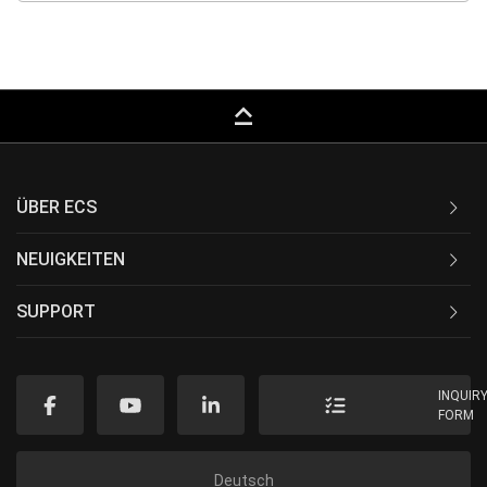
keyboard_capslock
ÜBER ECS
NEUIGKEITEN
SUPPORT
INQUIR
FORM
Deutsch