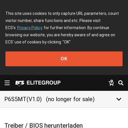
This site uses cookies to only capture URL parameters, count
visitor number, share functions and etc. Please visit
ECS's
Privacy Policy
for further information. By continue
browsing our website, you are hereby aware of and agree on
ECS' use of cookies by clicking
"OK"
OK
keyboard_arrow_down
P6S5MT(V1.0)
(no longer for sale)
Treiber / BIOS herunterladen