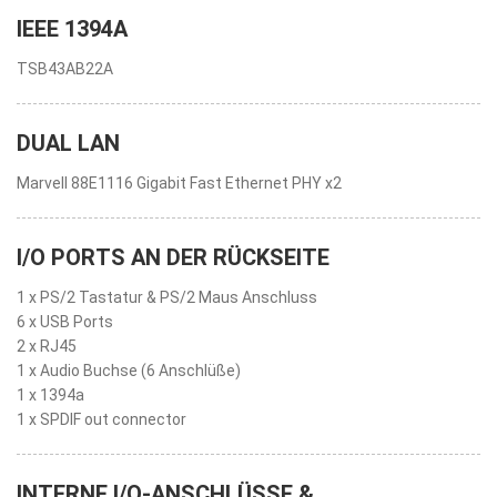
IEEE 1394A
TSB43AB22A
DUAL LAN
Marvell 88E1116 Gigabit Fast Ethernet PHY x2
I/O PORTS AN DER RÜCKSEITE
1 x PS/2 Tastatur & PS/2 Maus Anschluss
6 x USB Ports
2 x RJ45
1 x Audio Buchse (6 Anschlüße)
1 x 1394a
1 x SPDIF out connector
INTERNE I/O-ANSCHLÜSSE &