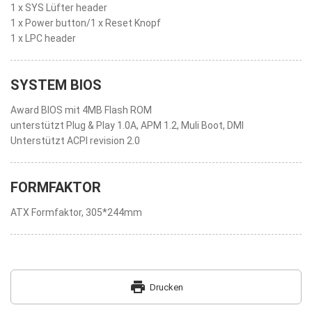
1 x SYS Lüfter header
1 x Power button/1 x Reset Knopf
1 x LPC header
SYSTEM BIOS
Award BIOS mit 4MB Flash ROM
unterstützt Plug & Play 1.0A, APM 1.2, Muli Boot, DMI
Unterstützt ACPI revision 2.0
FORMFAKTOR
ATX Formfaktor, 305*244mm
print
Drucken