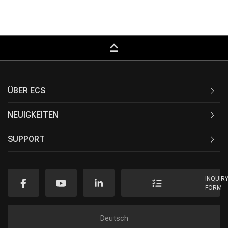
keyboard_capslock
ÜBER ECS
NEUIGKEITEN
SUPPORT
INQUIR
FORM
Deutsch