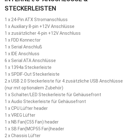
STECKERLEISTEN
1 x 24-Pin ATX Stromanschluss
1 x Auxiliary 8-pin +12V Anschlüsse
1 x zusätzlicher 4-pin +12V Anschluss
1 x FDD Konnector
1 x Serial Anschluß
1 x IDE Anschluss
6 x Serial ATA Anschlüsse
1 x 1394a Steckerleiste
1 x SPDIF-Out Steckerleiste
2 x USB 2.0 Steckerleiste für 4 zusätzliche USB Anschlüsse
(nur mit optionalem Zubehör)
1 x Schalter/LED Steckerleiste für Gehäusefront
1 x Audio Steckerleiste für Gehäusefront
1 x CPU Lüfter header
1 x VREG Lüfter
1 x NB Fan(C55 Fan) header
1 x SB Fan(MCP55 Fan)header
2 x Chassis Lüfter