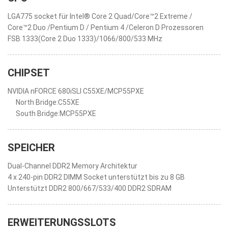
LGA775 socket für Intel® Core 2 Quad/Core™2 Extreme /
Core™2 Duo /Pentium D / Pentium 4 /Celeron D Prozessoren
FSB 1333(Core 2 Duo 1333)/1066/800/533 MHz
CHIPSET
NVIDIA nFORCE 680iSLI C55XE/MCP55PXE
North Bridge:C55XE
South Bridge:MCP55PXE
SPEICHER
Dual-Channel DDR2 Memory Architektur
4 x 240-pin DDR2 DIMM Socket unterstützt bis zu 8 GB
Unterstützt DDR2 800/667/533/400 DDR2 SDRAM
ERWEITERUNGSSLOTS