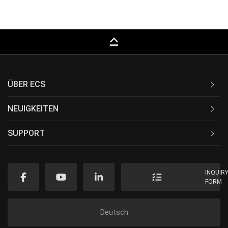
keyboard_capslock
ÜBER ECS
NEUIGKEITEN
SUPPORT
INQUIR
FORM
Deutsch