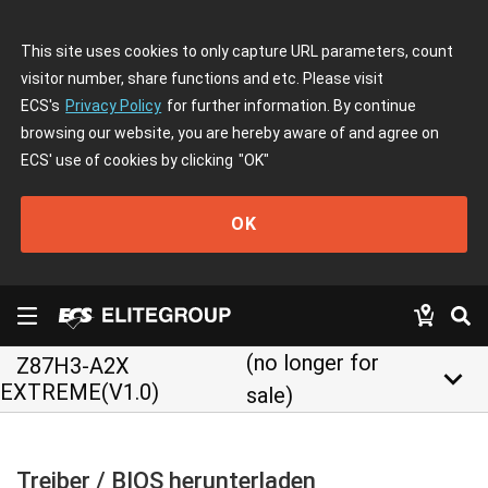
This site uses cookies to only capture URL parameters, count
visitor number, share functions and etc. Please visit
ECS's
Privacy Policy
for further information. By continue
browsing our website, you are hereby aware of and agree on
ECS' use of cookies by clicking
"OK"
OK
(no longer for
Z87H3-A2X
keyboard_arrow_down
EXTREME(V1.0)
sale)
Treiber / BIOS herunterladen